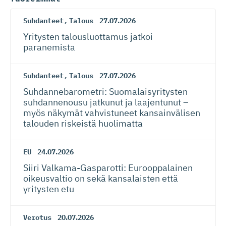
Suhdanteet
,
Talous
27.07.2026
Yritysten talousluottamus jatkoi
paranemista
Suhdanteet
,
Talous
27.07.2026
Suhdanneba­ro­metri: Suomalaisy­ri­tysten
suhdannenousu jatkunut ja laajentunut –
myös näkymät vahvistuneet kansainvälisen
talouden riskeistä huolimatta
EU
24.07.2026
Siiri Valkama-Gas­pa­rotti: Eurooppalainen
oikeusvaltio on sekä kansalaisten että
yritysten etu
Verotus
20.07.2026