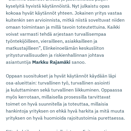
kyselyitä hyvistä käytännöistä. Nyt julkaistu opas
kokoaa hyvät käytännöt yhteen. Jokainen yritys vastaa
kuitenkin sen arvioinnista, mitkä niistä soveltuvat niiden
omaan toimintaan ja millä tavoin toteutettuina. Kaikki
voivat varmasti tehdä arjestaan turvallisempaa
työntekijöilleen, vierailleen, asiakkailleen ja
matkustajilleen”, Elinkeinoelämän keskusliiton
yritysturvallisuuden ja riskienhallinnan johtava
asiantuntija
Markku Rajamäki
sanoo.
Oppaan suositukset ja hyvät käytännöt käydään läpi
osa-alueittain: turvallinen työ, turvallinen asiointi
ja kuluttaminen sekä turvallinen liikkuminen. Oppaassa
myös kerrotaan, millaisella prosessilla tarvittavat
toimet on hyvä suunnitella ja toteuttaa, millaisia
hankintoja yrityksen on ehkä hyvä harkita ja mitä muuta
yrityksen on hyvä huomioida rajoitustoimia purettaessa.