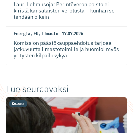
Lauri Lehmusoja: Perintöveron poisto ei
kiristä kansalaisten verotusta – kunhan se
tehdään oikein
Energia
,
EU
,
Ilmasto
17.07.2026
Komission päästökaup­paehdotus tarjoaa
jatkuvuutta ilmastotoimille ja huomioi myös
yritysten kilpailukykyä
Lue seuraavaksi
Korona