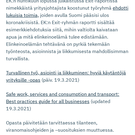
EK:n huhtikuun lopussa julkaistussa Exit-raportissa
nimekkäistä yritysjohtajista koostunut työryhmä
ehdotti
lukuisia toimia,
joiden avulla Suomi pääsisi ulos
koronakriisistä. EK:n Exit-ryhmän raportti sisältää
esimerkkiehdotuksia siitä, mihin valtiolta kaivataan
apua ja mitä elinkeinoelämä tulee edistämään.
Elinkeinoelämän tehtävänä on pyrkiä tekemään
työnteosta, asioinnista ja liikkumisesta mahdollisimman
turvallista.
Turvallinen työ, asiointi ja liikkuminen: hyviä käytäntöjä
yrityksille -opas
(päiv. 19.3.2021)
Safe work, services and consumption and transport:
Best practices guide for all businesses
(updated
19.3.2021)
Opasta päivitetään tarvittaessa tilanteen,
viranomaisohjeiden ja –suosituksien muuttuessa.