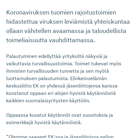
Koronaviruksen tuomien rajoitustoimien
hidastettua viruksen leviämistä yhteiskuntaa
ollaan vähitellen avaamassa ja taloudellista
toimeliaisuutta vauhdittamassa.
Palautuminen edellyttää yrityksiltä näkyviä ja
vaikuttavia turvallisuustoimia. Toimet tukevat myös
ihmisten turvallisuuden tunnetta ja sen myötä
luottamuksen palautumista. Elinkeinoelämän
keskusliitto EK on yhdessä jäsenliittojensa kanssa
koostanut oppaan eri alojen hyvistä käytännöistä
kaikkien suomalaisyritysten käyttöön.
Oppaassa kuvatut käytännöt ovat suosituksia ja
esimerkkejä hyvistä käytännöistä.
”Olemme saaneet EK:ssa ja jäsenliitoissa paljon