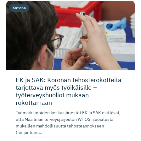
Korona
EK ja SAK: Koronan tehostero­kotteita
tarjottava myös työikäisille –
työterveys­huollot mukaan
rokottamaan
Työmarkkinoiden keskusjärjestöt EK ja SAK esittävät,
että Maailman terveysjärjestön WHO:n suositusta
mukaillen mahdollisuutta tehosteannokseen
(neljänteen...