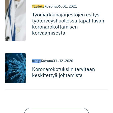
Korona
06.01.2021
Tiedote
Työmarkki­na­jär­jestöjen esitys
työterveys­huollossa tapahtuvan
koronarokot­tamisen
korvaamisesta
Korona
31.12.2020
Blogi
Koronaroko­tuksiin tarvitaan
keskitettyä johtamista