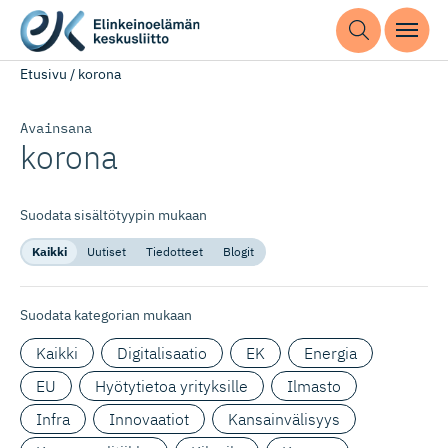
Etusivu
/
korona
Avainsana
korona
Suodata sisältötyypin mukaan
Kaikki
Uutiset
Tiedotteet
Blogit
Suodata kategorian mukaan
Kaikki
Digitalisaatio
EK
Energia
EU
Hyötytietoa yrityksille
Ilmasto
Infra
Innovaatiot
Kansainvälisyys