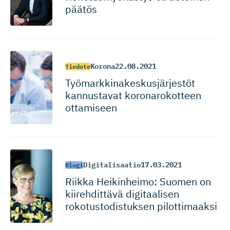
päätös
Korona
22.08.2021
Tiedote
Työmarkki­na­kes­kus­jär­jestöt
kannustavat koronarokotteen
ottamiseen
Digitalisaatio
17.03.2021
Blogi
Riikka Heikinheimo: Suomen on
kiirehdittävä digitaalisen
rokotusto­dis­tuksen pilottimaaksi