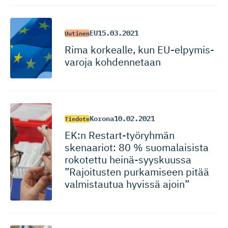
EU
15.03.2021
Uutinen
Rima korkealle, kun EU-elpymis­
varoja kohdennetaan
Korona
10.02.2021
Tiedote
EK:n Restart-työ­ryhmän
skenaariot: 80 % suomalaisista
rokotettu heinä-syys­kuussa
”Rajoitusten purkamiseen pitää
valmistautua hyvissä ajoin”