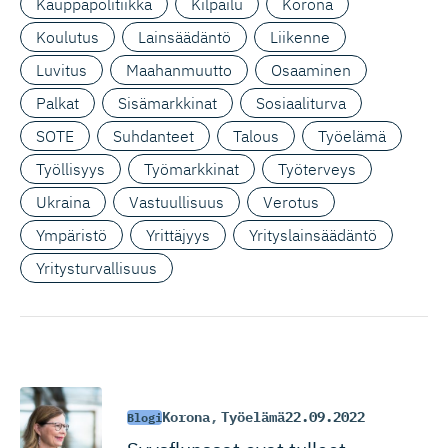
Kauppapolitiikka
Kilpailu
Korona
Koulutus
Lainsäädäntö
Liikenne
Luvitus
Maahanmuutto
Osaaminen
Palkat
Sisämarkkinat
Sosiaaliturva
SOTE
Suhdanteet
Talous
Työelämä
Työllisyys
Työmarkkinat
Työterveys
Ukraina
Vastuullisuus
Verotus
Ympäristö
Yrittäjyys
Yrityslainsäädäntö
Yritysturvallisuus
Korona
,
Työelämä
22.09.2022
Blogi