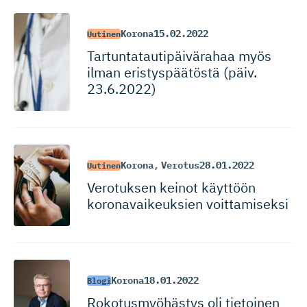
Korona
15.02.2022
Uutinen
Tartuntatau­ti­päi­värahaa myös
ilman eristyspäätöstä (päiv.
23.6.2022)
Korona
,
Verotus
28.01.2022
Uutinen
Verotuksen keinot käyttöön
koronavai­keuksien voittamiseksi
Korona
18.01.2022
Blogi
Rokotusmyö­hästys oli tietoinen