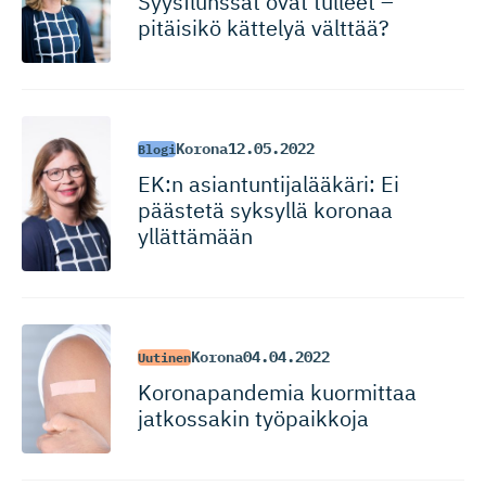
Syysflunssat ovat tulleet –
pitäisikö kättelyä välttää?
Korona
12.05.2022
Blogi
EK:n asiantunti­ja­lääkäri: Ei
päästetä syksyllä koronaa
yllättämään
Korona
04.04.2022
Uutinen
Koronapandemia kuormittaa
jatkossakin työpaikkoja