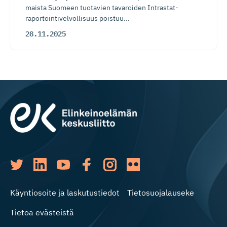
maista Suomeen tuotavien tavaroiden Intrastat-
raportointivelvollisuus poistuu...
28.11.2025
Käyntiosoite ja laskutustiedot
Tietosuojalauseke
Tietoa evästeistä