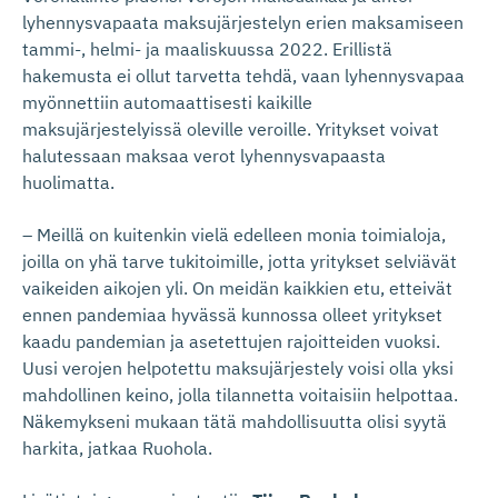
lyhennysvapaata maksujärjestelyn erien maksamiseen
tammi-, helmi- ja maaliskuussa 2022. Erillistä
hakemusta ei ollut tarvetta tehdä, vaan lyhennysvapaa
myönnettiin automaattisesti kaikille
maksujärjestelyissä oleville veroille. Yritykset voivat
halutessaan maksaa verot lyhennysvapaasta
huolimatta.
– Meillä on kuitenkin vielä edelleen monia toimialoja,
joilla on yhä tarve tukitoimille, jotta yritykset selviävät
vaikeiden aikojen yli. On meidän kaikkien etu, etteivät
ennen pandemiaa hyvässä kunnossa olleet yritykset
kaadu pandemian ja asetettujen rajoitteiden vuoksi.
Uusi verojen helpotettu maksujärjestely voisi olla yksi
mahdollinen keino, jolla tilannetta voitaisiin helpottaa.
Näkemykseni mukaan tätä mahdollisuutta olisi syytä
harkita, jatkaa Ruohola.