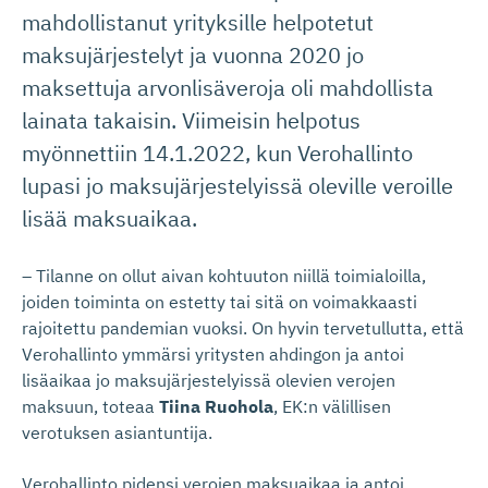
mahdollistanut yrityksille helpotetut
maksujärjestelyt ja vuonna 2020 jo
maksettuja arvonlisäveroja oli mahdollista
lainata takaisin. Viimeisin helpotus
myönnettiin 14.1.2022, kun Verohallinto
lupasi jo maksujärjestelyissä oleville veroille
lisää maksuaikaa.
– Tilanne on ollut aivan kohtuuton niillä toimialoilla,
joiden toiminta on estetty tai sitä on voimakkaasti
rajoitettu pandemian vuoksi. On hyvin tervetullutta, että
Verohallinto ymmärsi yritysten ahdingon ja antoi
lisäaikaa jo maksujärjestelyissä olevien verojen
maksuun, toteaa
Tiina Ruohola
, EK:n välillisen
verotuksen asiantuntija.
Verohallinto pidensi verojen maksuaikaa ja antoi