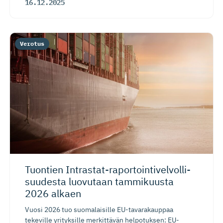
16.12.2025
Verotus
Tuontien Intrastat-ra­por­toin­ti­vel­vol­li­
suudesta luovutaan tammikuusta
2026 alkaen
Vuosi 2026 tuo suomalaisille EU-tavarakauppaa
tekeville yrityksille merkittävän helpotuksen: EU-