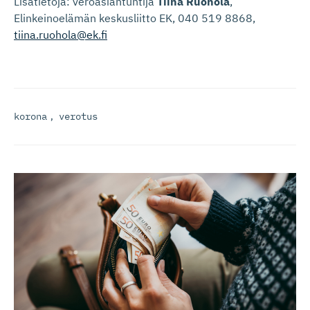
Lisätietoja: veroasiantuntija
Tiina Ruohola
,
Elinkeinoelämän keskusliitto EK, 040 519 8868,
tiina.ruohola@ek.fi
korona
,
verotus