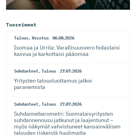
Tuoreimmat
Talous
,
Verotus
06.08.2026
Isomaa ja Urrila: Varallisuusvero hidastaisi
kasvua ja karkottaisi pääomaa
Suhdanteet
,
Talous
27.07.2026
Yritysten talousluottamus jatkoi
paranemista
Suhdanteet
,
Talous
27.07.2026
Suhdanneba­ro­metri: Suomalaisy­ri­tysten
suhdannenousu jatkunut ja laajentunut –
myös näkymät vahvistuneet kansainvälisen
talouden riskeistä huolimatta