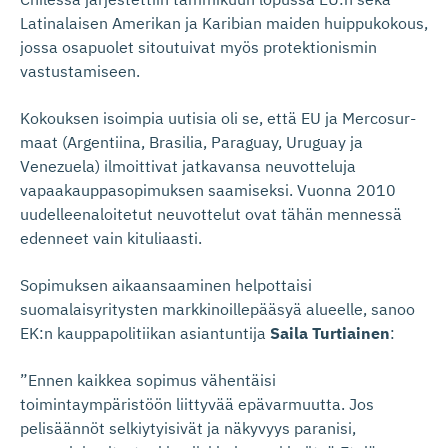
Latinalaisen Amerikan ja Karibian maiden huippukokous,
jossa osapuolet sitoutuivat myös protektionismin
vastustamiseen.
Kokouksen isoimpia uutisia oli se, että EU ja Mercosur-
maat (Argentiina, Brasilia, Paraguay, Uruguay ja
Venezuela) ilmoittivat jatkavansa neuvotteluja
vapaakauppasopimuksen saamiseksi. Vuonna 2010
uudelleenaloitetut neuvottelut ovat tähän mennessä
edenneet vain kituliaasti.
Sopimuksen aikaansaaminen helpottaisi
suomalaisyritysten markkinoillepääsyä alueelle, sanoo
EK:n kauppapolitiikan asiantuntija
Saila Turtiainen
:
”Ennen kaikkea sopimus vähentäisi
toimintaympäristöön liittyvää epävarmuutta. Jos
pelisäännöt selkiytyisivät ja näkyvyys paranisi,