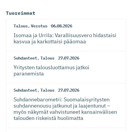
Tuoreimmat
Talous
,
Verotus
06.08.2026
Isomaa ja Urrila: Varallisuusvero hidastaisi
kasvua ja karkottaisi pääomaa
Suhdanteet
,
Talous
27.07.2026
Yritysten talousluottamus jatkoi
paranemista
Suhdanteet
,
Talous
27.07.2026
Suhdanneba­ro­metri: Suomalaisy­ri­tysten
suhdannenousu jatkunut ja laajentunut –
myös näkymät vahvistuneet kansainvälisen
talouden riskeistä huolimatta