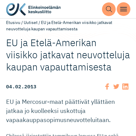
Etusivu
/
Uutiset
/
EU ja Etelä-Amerikan viisikko jatkavat
neuvotteluja kaupan vapauttamisesta
EU ja Etelä-Amerikan
viisikko jatkavat neuvotteluja
kaupan vapauttamisesta
04.02.2013
EU ja Mercosur-maat päättivät yllättäen
jatkaa jo kuolleeksi uskottuja
vapaakauppasopimusneuvotteluitaan.
Chilessä järjestettiin tammikuun lopussa EU:n sekä