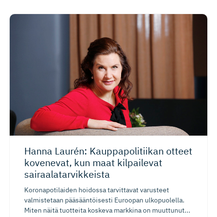
Hanna Laurén: Kauppapoli­tiikan otteet
kovenevat, kun maat kilpailevat
sairaalatar­vikkeista
Koronapotilaiden hoidossa tarvittavat varusteet
valmistetaan pääsääntöisesti Euroopan ulkopuolella.
Miten näitä tuotteita koskeva markkina on muuttunut...