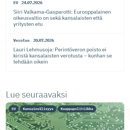
EU
24.07.2026
Siiri Valkama-Gas­pa­rotti: Eurooppalainen
oikeusvaltio on sekä kansalaisten että
yritysten etu
Verotus
20.07.2026
Lauri Lehmusoja: Perintöveron poisto ei
kiristä kansalaisten verotusta – kunhan se
tehdään oikein
Lue seuraavaksi
EU
Kansainvälisyys
Kauppapolitiikka