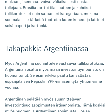
mukaan jäsenmaat voivat väliaikaisesti nostaa
tullejaan. Brasilia tarttui tilaisuuteen ja kohdisti
tullikorotukset noin sataan eri kategoriaan, mukana
suomalaisille tärkeitä tuotteita kuten koneet ja laitteet
sekä paperi ja kartonki.
Takapakkia Argentiinassa
Myös Argentiina suunnittelee vastaavia tullikorotuksia.
Argentiinan osalta myös maan investointiympäristö on
huonontunut. Se esimerkiksi päätti kansallistaa
espanjalaisen Repsolin YPF-nimisen tytäryhtiön viime
vuonna.
Argentiinan pelätään myös suunnittelevan
investointisuojasopimusten irtisanomista. Tämä koskisi
myös Suomen ja Argentiinan sopimusta. Jos se