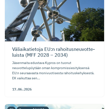
Väliaikatietoja EU:n rahoitusneu­vot­te­
luista (MFF 2028 – 2034)
Jäsenmaita edustava Kypros on tuonut
neuvottelupöytään oman kompromissiesityksensä
EU:n seuraavasta monivuotisesta rahoituskehyksestä.
EK vaikuttaa sen...
17.06.2026