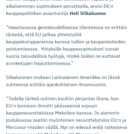
aikaisemman sopimuksen perusteella, arvioi EK:n
kauppapolitiikan asiantuntija
Heli Siikaluoma
:
”Haastavassa geotaloudellisessa tilanteessa on erittäin
tärkeää, että EU jatkaa yhteistyötä
kauppakumppaniensa kanssa tullien ja kaupanesteiden
poistamisessa. Yrityksille kauppasopimukset tuovat
suoria taloudellisia hyötyjä, minkä lisäksi ne auttavat
arvoketjujen hajauttamisessa.”
Siikaluoman mukaan Latinalainen Amerikka on tässä
suhteessa erittäin ajankohtainen ilmansuunta.
”Todella tärkeä uutinen kuultiin perjantai-iltana, kun
EU:n komissio ilmoitti päässeensä sopuun
kauppaneuvotteluissa Meksikon kanssa. Jo aiemmin
joulukuussa saatiin myönteinen neuvottelutulos EU:n ja
Mercosur-maiden välillä. Nyt on edessä enää ratkaiseva