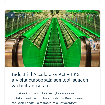
EU
Industrial Accelerator Act – EK:n
arvioita eurooppalaisen teollisuuden
vauhditta­misesta
EK näkee komission IAA-esityksessä sekä
mahdollisuuksia että huolenaiheita. Kannatamme
tarkkaan harkittuja täsmätoimia, jotka aidosti