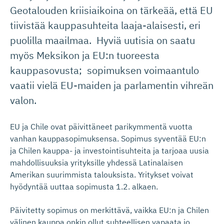
Geotalouden kriisiaikoina on tärkeää, että EU
tiivistää kauppasuhteita laaja-alaisesti, eri
puolilla maailmaa. Hyviä uutisia on saatu
myös Meksikon ja EU:n tuoreesta
kauppasovusta; sopimuksen voimaantulo
vaatii vielä EU-maiden ja parlamentin vihreän
valon.
EU ja Chile ovat päivittäneet parikymmentä vuotta
vanhan kauppasopimuksensa. Sopimus syventää EU:n
ja Chilen kauppa- ja investointisuhteita ja tarjoaa uusia
mahdollisuuksia yrityksille yhdessä Latinalaisen
Amerikan suurimmista talouksista. Yritykset voivat
hyödyntää uuttaa sopimusta 1.2. alkaen.
Päivitetty sopimus on merkittävä, vaikka EU:n ja Chilen
välinen kauppa onkin ollut suhteellisen vapaata jo