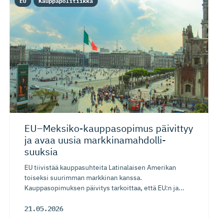
EU
Kauppapolitiikka
EU–Meksiko-kaup­pa­sopimus päivittyy
ja avaa uusia markkinamah­dol­li­
suuksia
EU tiivistää kauppasuhteita Latinalaisen Amerikan
toiseksi suurimman markkinan kanssa.
Kauppasopimuksen päivitys tarkoittaa, että EU:n ja...
21.05.2026