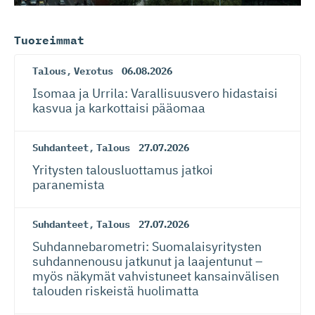
Tuoreimmat
Talous
,
Verotus
06.08.2026
Isomaa ja Urrila: Varallisuusvero hidastaisi
kasvua ja karkottaisi pääomaa
Suhdanteet
,
Talous
27.07.2026
Yritysten talousluottamus jatkoi
paranemista
Suhdanteet
,
Talous
27.07.2026
Suhdanneba­ro­metri: Suomalaisy­ri­tysten
suhdannenousu jatkunut ja laajentunut –
myös näkymät vahvistuneet kansainvälisen
talouden riskeistä huolimatta