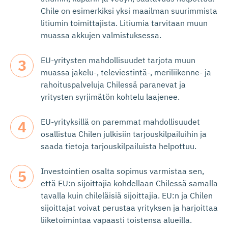
Chile on esimerkiksi yksi maailman suurimmista
litiumin toimittajista. Litiumia tarvitaan muun
muassa akkujen valmistuksessa.
EU-yritysten mahdollisuudet tarjota muun
muassa jakelu-, televiestintä-, meriliikenne- ja
rahoituspalveluja Chilessä paranevat ja
yritysten syrjimätön kohtelu laajenee.
EU-yrityksillä on paremmat mahdollisuudet
osallistua Chilen julkisiin tarjouskilpailuihin ja
saada tietoja tarjouskilpailuista helpottuu.
Investointien osalta sopimus varmistaa sen,
että EU:n sijoittajia kohdellaan Chilessä samalla
tavalla kuin chileläisiä sijoittajia. EU:n ja Chilen
sijoittajat voivat perustaa yrityksen ja harjoittaa
liiketoimintaa vapaasti toistensa alueilla.