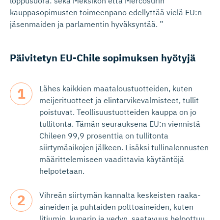
loppusuora: sekä Meksikon että Mercosurin
kauppasopimusten toimeenpano edellyttää vielä EU:n
jäsenmaiden ja parlamentin hyväksyntää. ”
Päivitetyn EU-Chile sopimuksen hyötyjä
Lähes kaikkien maataloustuotteiden, kuten
meijerituotteet ja elintarvikevalmisteet, tullit
poistuvat. Teollisuustuotteiden kauppa on jo
tullitonta. Tämän seurauksena EU:n viennistä
Chileen 99,9 prosenttia on tullitonta
siirtymäaikojen jälkeen. Lisäksi tullinalennusten
määrittelemiseen vaadittavia käytäntöjä
helpotetaan.
Vihreän siirtymän kannalta keskeisten raaka-
aineiden ja puhtaiden polttoaineiden, kuten
litiumin, kuparin ja vedyn, saatavuus helpottuu.