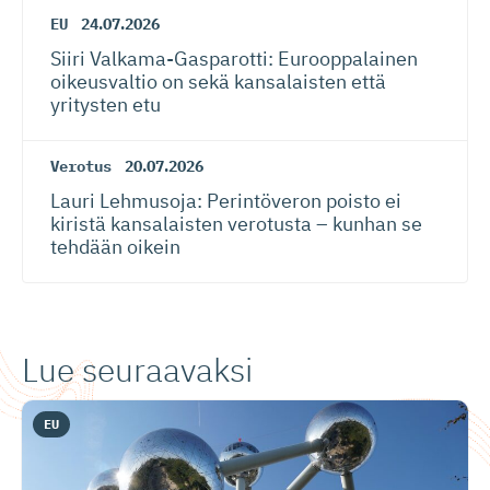
EU
24.07.2026
Siiri Valkama-Gas­pa­rotti: Eurooppalainen
oikeusvaltio on sekä kansalaisten että
yritysten etu
Verotus
20.07.2026
Lauri Lehmusoja: Perintöveron poisto ei
kiristä kansalaisten verotusta – kunhan se
tehdään oikein
Lue seuraavaksi
EU