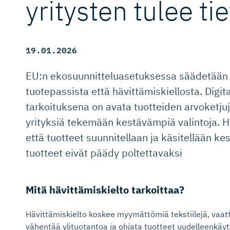
yritysten tulee ti
19.01.2026
EU:n ekosuunnitteluasetuksessa säädetään s
tuotepassista että hävittämiskiellosta. Digit
tarkoituksena on avata tuotteiden arvoketjuj
yrityksiä tekemään kestävämpiä valintoja. Hä
että tuotteet suunnitellaan ja käsitellään k
tuotteet eivät päädy poltettavaksi
Mitä hävittämis­kielto tarkoittaa?
Hävittämiskielto koskee myymättömiä tekstiilejä, vaatte
vähentää ylituotantoa ja ohjata tuotteet uudelleenkäytt