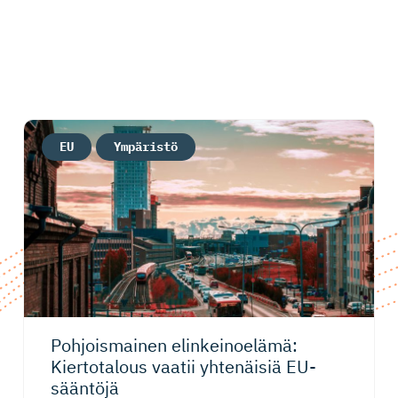
EU
Ympäristö
Pohjoismainen elinkeinoelämä:
Kiertotalous vaatii yhtenäisiä EU-
sääntöjä