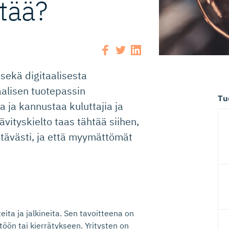
etää?
ekä digitaalisesta
aalisen tuotepassin
Tu
a ja kannustaa kuluttajia ja
vityskielto taas tähtää siihen,
estävästi, ja että myymättömät
ita ja jalkineita. Sen tavoitteena on
öön tai kierrätykseen. Yritysten on