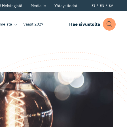
 Helsingistä
Medialle
Yhteystiedot
FI
EN
SV
Hae sivustolta
 meistä
Vaalit 2027