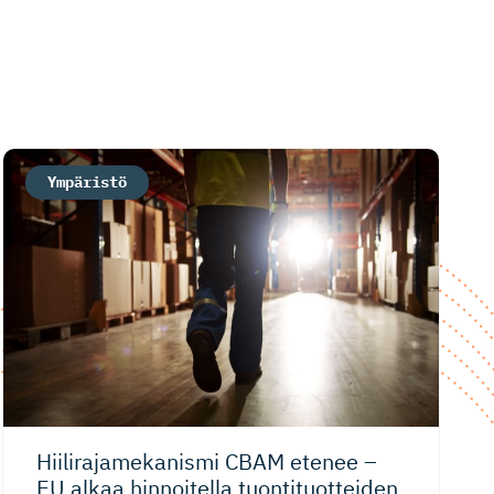
Ympäristö
Hiiliraja­me­kanismi CBAM etenee –
EU alkaa hinnoitella tuontituot­teiden