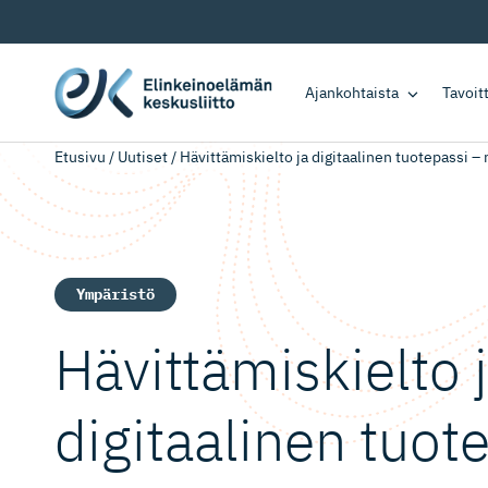
Ajankohtaista
Tavoi
Etusivu
/
Uutiset
/
Hävittämiskielto ja digitaalinen tuotepassi – 
Ympäristö
Hävittämis­kielto 
digitaalinen tuot