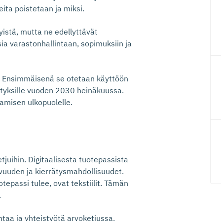
eita poistetaan ja miksi.
yistä, mutta ne edellyttävät
a varastonhallintaan, sopimuksiin ja
n. Ensimmäisenä se otetaan käyttöön
yrityksille vuoden 2030 heinäkuussa.
tamisen ulkopuolelle.
tjuihin. Digitaalisesta tuotepassista
tavuuden ja kierrätysmahdollisuudet.
otepassi tulee, ovat tekstiilit. Tämän
.
intaa ja yhteistyötä arvoketjussa.