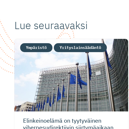
Lue seuraavaksi
Ympäristö
Yrityslainsäädäntö
Elinkeinoelämä on tyytyväinen
viherpesu­di­rek­tiivin siirtymäaikaan