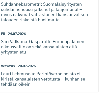
Suhdanneba­ro­metri: Suomalaisy­ri­tysten
suhdannenousu jatkunut ja laajentunut –
myös näkymät vahvistuneet kansainvälisen
talouden riskeistä huolimatta
EU
24.07.2026
Siiri Valkama-Gas­pa­rotti: Eurooppalainen
oikeusvaltio on sekä kansalaisten että
yritysten etu
Verotus
20.07.2026
Lauri Lehmusoja: Perintöveron poisto ei
kiristä kansalaisten verotusta – kunhan se
tehdään oikein