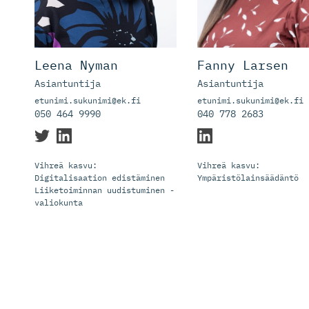
Leena Nyman
Fanny Larsen
Asiantuntija
Asiantuntija
etunimi.sukunimi@ek.fi
etunimi.sukunimi@ek.fi
050 464 9990
040 778 2683
Vihreä kasvu:
Vihreä kasvu:
Digitalisaation edistäminen
Ympäristölainsäädäntö
Liiketoiminnan uudistuminen -
valiokunta