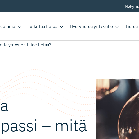
Näkymä
tteemme
Tutkittua tietoa
Hyötytietoa yrityksille
Tietoa
mitä yritysten tulee tietää?
ja
epassi – mitä