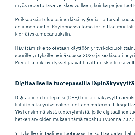
myös raportoitava verkkosivuillaan, kuinka paljon tuott
Poikkeuksia tulee esimerkiksi hygienia- ja turvallisuuss
dokumentointia. Käytännössä tämä tarkoittaa muutoksi
kierrätyskumppanuuksiin.
Hävittämiskielto otetaan käyttöön yrityskokoluokittai
suurille yrityksille heinäkuussa 2026 ja keskisuurille 
Pienet ja mikroyritykset jäävät hävittämiskiellon sovel
Digitaalisella tuotepassilla läpinäkyvyyttä
Digitaalinen tuotepassi (DPP) tuo läpinäkyvyyttä arvoke
kuluttaja tai yritys näkee tuotteen materiaalit, korjat
Yksi ensimmäisistä tuoteryhmistä, joille digitaalinen tu
hetken arvioiden mukaan tämä tapahtuu vuonna 2027
Yrityksille digitaalinen tuotepassi tarkoittaa datan hall