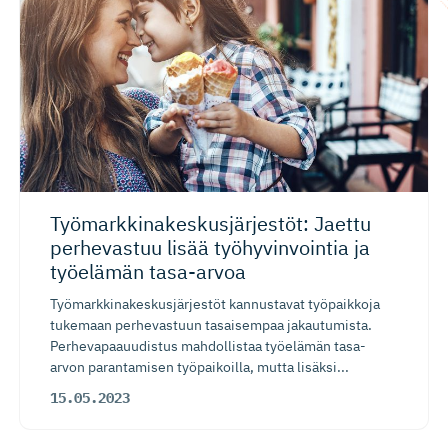
Työmarkki­na­kes­kus­jär­jestöt: Jaettu
perhevastuu lisää työhyvinvointia ja
työelämän tasa-arvoa
Työmarkkinakeskusjärjestöt kannustavat työpaikkoja
tukemaan perhevastuun tasaisempaa jakautumista.
Perhevapaauudistus mahdollistaa työelämän tasa-
arvon parantamisen työpaikoilla, mutta lisäksi...
15.05.2023