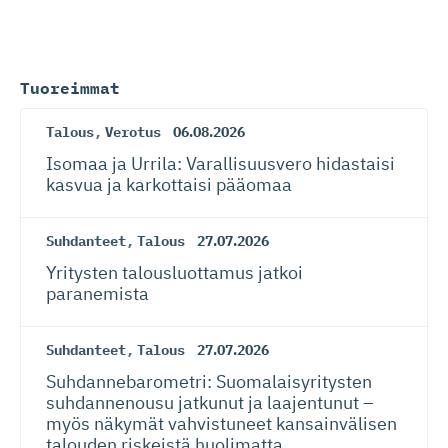
Tuoreimmat
Talous
,
Verotus
06.08.2026
Isomaa ja Urrila: Varallisuusvero hidastaisi
kasvua ja karkottaisi pääomaa
Suhdanteet
,
Talous
27.07.2026
Yritysten talousluottamus jatkoi
paranemista
Suhdanteet
,
Talous
27.07.2026
Suhdanneba­ro­metri: Suomalaisy­ri­tysten
suhdannenousu jatkunut ja laajentunut –
myös näkymät vahvistuneet kansainvälisen
talouden riskeistä huolimatta