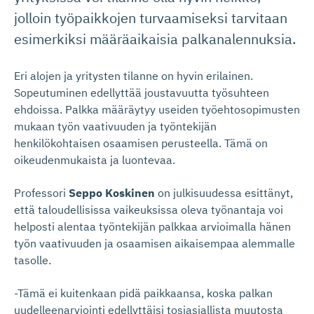
jolloin työpaikkojen turvaamiseksi tarvitaan
esimerkiksi määräaikaisia palkanalennuksia.
Eri alojen ja yritysten tilanne on hyvin erilainen.
Sopeutuminen edellyttää joustavuutta työsuhteen
ehdoissa. Palkka määräytyy useiden työehtosopimusten
mukaan työn vaativuuden ja työntekijän
henkilökohtaisen osaamisen perusteella. Tämä on
oikeudenmukaista ja luontevaa.
Professori
Seppo Koskinen
on julkisuudessa esittänyt,
että taloudellisissa vaikeuksissa oleva työnantaja voi
helposti alentaa työntekijän palkkaa arvioimalla hänen
työn vaativuuden ja osaamisen aikaisempaa alemmalle
tasolle.
-Tämä ei kuitenkaan pidä paikkaansa, koska palkan
uudelleenarviointi edellyttäisi tosiasiallista muutosta