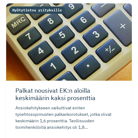
Hyötytietoa yrityksille
Palkat nousivat EK:n aloilla
keskimäärin kaksi prosenttia
Ansiokehitykseen vaikuttivat eniten
työehtosopimusten palkankorotukset, jotka olivat
keskimäärin 1,6 prosenttia. Teollisuuden
toimihenkilöillä ansiokehitys oli 1,8...