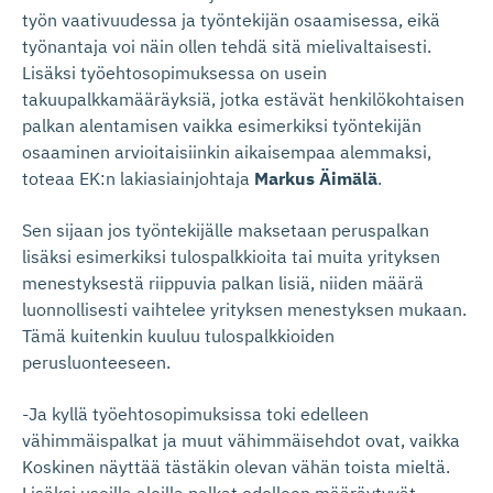
työn vaativuudessa ja työntekijän osaamisessa, eikä
työnantaja voi näin ollen tehdä sitä mielivaltaisesti.
Lisäksi työehtosopimuksessa on usein
takuupalkkamääräyksiä, jotka estävät henkilökohtaisen
palkan alentamisen vaikka esimerkiksi työntekijän
osaaminen arvioitaisiinkin aikaisempaa alemmaksi,
toteaa EK:n lakiasiainjohtaja
Markus Äimälä
.
Sen sijaan jos työntekijälle maksetaan peruspalkan
lisäksi esimerkiksi tulospalkkioita tai muita yrityksen
menestyksestä riippuvia palkan lisiä, niiden määrä
luonnollisesti vaihtelee yrityksen menestyksen mukaan.
Tämä kuitenkin kuuluu tulospalkkioiden
perusluonteeseen.
-Ja kyllä työehtosopimuksissa toki edelleen
vähimmäispalkat ja muut vähimmäisehdot ovat, vaikka
Koskinen näyttää tästäkin olevan vähän toista mieltä.