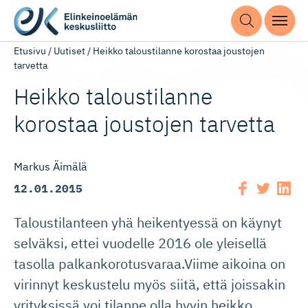
Etusivu
/
Uutiset
/
Heikko taloustilanne korostaa joustojen
tarvetta
Heikko taloustilanne
korostaa joustojen tarvetta
Markus Äimälä
12.01.2015
Taloustilanteen yhä heikentyessä on käynyt
selväksi, ettei vuodelle 2016 ole yleisellä
tasolla palkankorotusvaraa.Viime aikoina on
virinnyt keskustelu myös siitä, että joissakin
yrityksissä voi tilanne olla hyvin heikko,