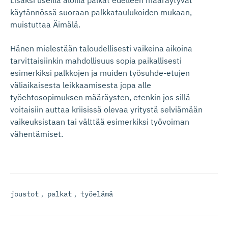
Lisäksi useilla aloilla palkat edelleen määräytyvät
käytännössä suoraan palkkataulukoiden mukaan,
muistuttaa Äimälä.
Hänen mielestään taloudellisesti vaikeina aikoina
tarvittaisiinkin mahdollisuus sopia paikallisesti
esimerkiksi palkkojen ja muiden työsuhde-etujen
väliaikaisesta leikkaamisesta jopa alle
työehtosopimuksen määräysten, etenkin jos sillä
voitaisiin auttaa kriisissä olevaa yritystä selviämään
vaikeuksistaan tai välttää esimerkiksi työvoiman
vähentämiset.
joustot
,
palkat
,
työelämä