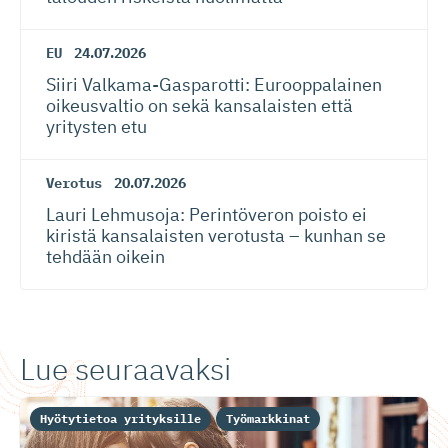
EU
24.07.2026
Siiri Valkama-Gas­pa­rotti: Eurooppalainen
oikeusvaltio on sekä kansalaisten että
yritysten etu
Verotus
20.07.2026
Lauri Lehmusoja: Perintöveron poisto ei
kiristä kansalaisten verotusta – kunhan se
tehdään oikein
Lue seuraavaksi
Hyötytietoa yrityksille
Työmarkkinat