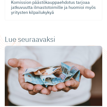
Komission päästökaup­paehdotus tarjoaa
jatkuvuutta ilmastotoimille ja huomioi myös
yritysten kilpailukykyä
Lue seuraavaksi