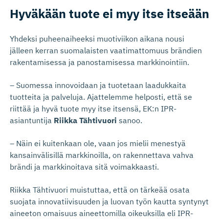
Hyväkään tuote ei myy itse itseään
Yhdeksi puheenaiheeksi muotiviikon aikana nousi
jälleen kerran suomalaisten vaatimattomuus brändien
rakentamisessa ja panostamisessa markkinointiin.
– Suomessa innovoidaan ja tuotetaan laadukkaita
tuotteita ja palveluja. Ajattelemme helposti, että se
riittää ja hyvä tuote myy itse itsensä, EK:n IPR-
asiantuntija
Riikka Tähtivuori
sanoo.
– Näin ei kuitenkaan ole, vaan jos mielii menestyä
kansainvälisillä markkinoilla, on rakennettava vahva
brändi ja markkinoitava sitä voimakkaasti.
Riikka Tähtivuori muistuttaa, että on tärkeää osata
suojata innovatiivisuuden ja luovan työn kautta syntynyt
aineeton omaisuus aineettomilla oikeuksilla eli IPR-