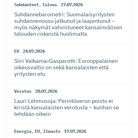
Suhdanteet
,
Talous
27.07.2026
Suhdanneba­ro­metri: Suomalaisy­ri­tysten
suhdannenousu jatkunut ja laajentunut –
myös näkymät vahvistuneet kansainvälisen
talouden riskeistä huolimatta
EU
24.07.2026
Siiri Valkama-Gas­pa­rotti: Eurooppalainen
oikeusvaltio on sekä kansalaisten että
yritysten etu
Verotus
20.07.2026
Lauri Lehmusoja: Perintöveron poisto ei
kiristä kansalaisten verotusta – kunhan se
tehdään oikein
Energia
,
EU
,
Ilmasto
17.07.2026