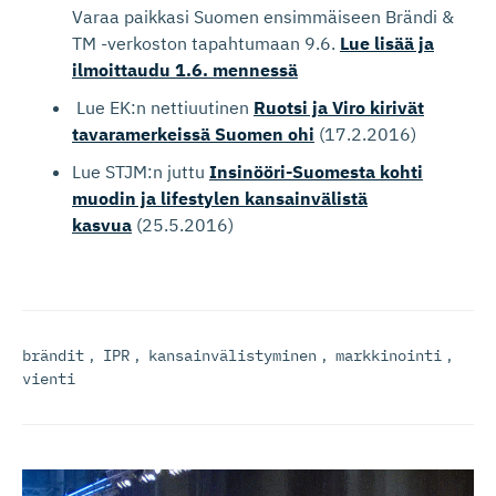
Varaa paikkasi Suomen ensimmäiseen Brändi &
TM -verkoston tapahtumaan 9.6.
Lue lisää ja
ilmoittaudu 1.6. mennessä
Lue EK:n nettiuutinen
Ruotsi ja Viro kirivät
tavaramerkeissä Suomen ohi
(17.2.2016)
Lue STJM:n juttu
Insinööri-Suomesta kohti
muodin ja lifestylen kansainvälistä
kasvua
(25.5.2016)
brändit
,
IPR
,
kansainvälistyminen
,
markkinointi
,
vienti