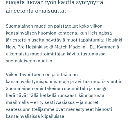
suojata luovan työn kautta syntynyttä
aineetonta omaisuutta.
Suomalainen muoti on paistatellut koko viikon
kansainvälisen huomion kohteena, kun Helsingissä
järjestettiin useita näyttäviä muotitapahtumia: Helsinki
New, Pre Helsinki sekä Match Made in HEL. Kymmeniä
ulkomaista muotitoimittajaa kävi tutustumassa
suomalaiseen muotiin.
Viikon tavoitteena on piristää alan
kansainvälistymisponnisteluja ja avittaa muotia vientiin.
Suomalainen omintakeinen suunnittelu ja design
herättävät tällä hetkellä runsaasti kiinnostusta
maailmalla – erityisesti Aasiassa – ja nuoret
vaatesuunnittelijamme ovat menestyneet hienosti
kansainvälisissä kilpailuissa.