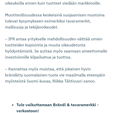
oikeuksilla ennen kuin tuotteet viedään markkinoille.
Muotiteollisuudessa keskeisinä suojaamisen muotoina
tulevat kysymykseen esimerkiksi tavaramerkit,
mallisuoja ja tekijänoikeudet.
– IPR antaa yritykselle mahdollisuuden välttää omien
tuotteiden kopiointia ja muuta oikeudetonta
hyödyntämistä. Se auttaa myös saamaan aineettomalle
investoinnille kilpailuetua ja tuottoa.
– Kannattaa myös muistaa, että jokainen hyvin
brändätty suomalainen tuote vie maailmalla eteenpäin
myönteistä Suomi-kuvaa, Riikka Tähtivuori sanoo.
Tule vaikuttamaan Brändi & tavaramerkki -
verkostoon!