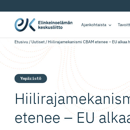
Ajankohtaista
Tavoi
Etusivu
/
Uutiset
/
Hiilirajamekanismi CBAM etenee – EU alkaa h
Ympäristö
Hiiliraja­me­kani
etenee – EU alkaa