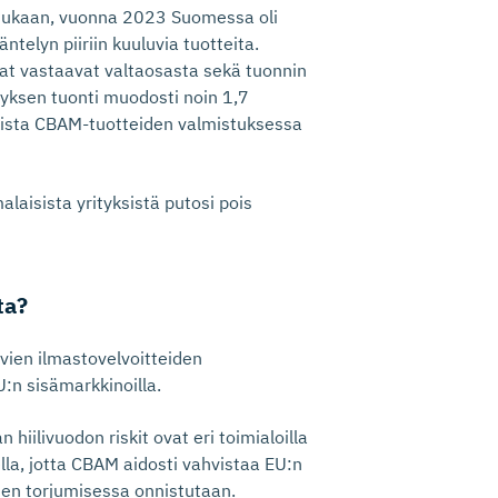
n mukaan, vuonna 2023 Suomessa oli
telyn piiriin kuuluvia tuotteita.
ojat vastaavat valtaosasta sekä tuonnin
tyksen tuonti muodosti noin 1,7
ikista CBAM-tuotteiden valmistuksessa
aisista yrityksistä putosi pois
ta?
evien ilmastovelvoitteiden
U:n sisämarkkinoilla.
hiilivuodon riskit ovat eri toimialoilla
lla, jotta CBAM aidosti vahvistaa EU:n
oden torjumisessa onnistutaan.