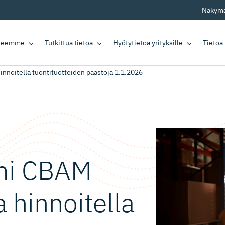
Näkymä
tteemme
Tutkittua tietoa
Hyötytietoa yrityksille
Tietoa
innoitella tuontituotteiden päästöjä 1.1.2026
smi CBAM
 hinnoitella