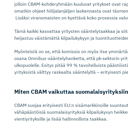
jolloin CBAM-kohderyhmään kuuluvat yritykset ovat rap
omatkin ohjeet hiilijalanjäljen laskennasta ovat täsm
Lisäksi viranomaisten on kyettävä koko prosessia val
Tämä kaikki kasvattaa yritysten sääntelytaakkaa ja sii
heijastuu väistämättä kilpailukykyyn ja tuontituotteide
Myönteistä on se, että komissio on myös itse ymmärtäny
osana Omnibus-sääntelyhanketta, että pk-sektorin yri
ulkopuolelle. Esitys pitää 99 % tavoitelluista päästöis
yrityksistä välttyy raskaalta sääntelyltä – erityisesti pi
Miten CBAM vaikuttaa suomalaisy­ri­tyksii
CBAM suojaa erityisesti EU:n sisämarkkinoille suuntautu
vähäpäästöisiä suomalaisyrityksiä kilpailukyvyn heikk
vientiyrityksille ja lisää hallinnollista taakkaa.