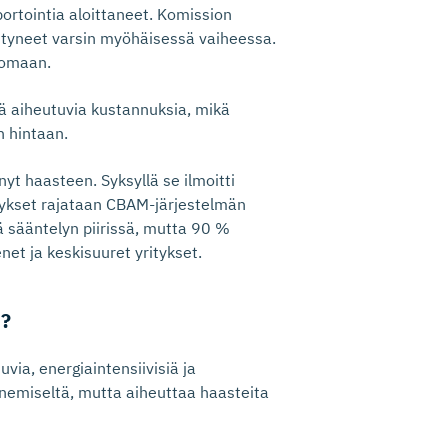
ortointia aloittaneet. Komission
entyneet varsin myöhäisessä vaiheessa.
vomaan.
tä aiheutuvia kustannuksia, mikä
n hintaan.
t haasteen. Syksyllä se ilmoitti
tykset rajataan CBAM-järjestelmän
tä sääntelyn piirissä, mutta 90 %
enet ja keskisuuret yritykset.
n?
via, energiaintensiivisiä ja
enemiseltä, mutta aiheuttaa haasteita