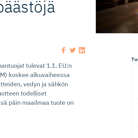
 päästöjä
Tu
antuojat tulevat 1.1. EU:n
(CBAM) koskee alkuvaiheessa
itteiden, vedyn ja sähkön
otteen todelliset
ssä päin maailmaa tuote on