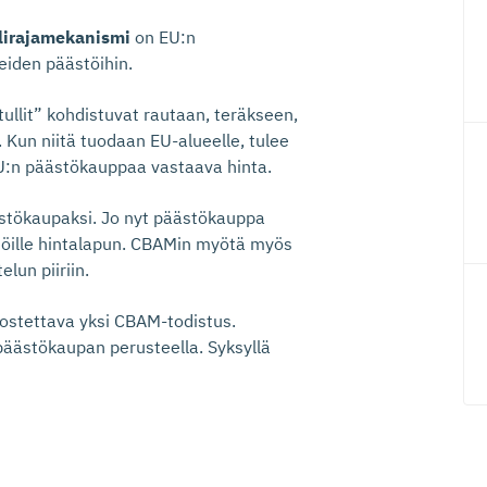
ilirajamekanismi
on EU:n
eiden päästöihin.
llit” kohdistuvat rautaan, teräkseen,
n. Kun niitä tuodaan EU-alueelle, tulee
U:n päästökauppaa vastaava hinta.
ästökaupaksi. Jo nyt päästökauppa
stöille hintalapun. CBAMin myötä myös
lun piiriin.
ostettava yksi CBAM-todistus.
päästökaupan perusteella. Syksyllä