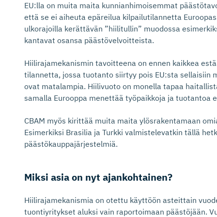
EU:lla on muita maita kunnianhimoisemmat päästötavoi
että se ei aiheuta epäreilua kilpailutilannetta Euroopass
ulkorajoilla kerättävän ”hiilitullin” muodossa esimerkik
kantavat osansa päästövelvoitteista.
Hiilirajamekanismin tavoitteena on ennen kaikkea est
tilannetta, jossa tuotanto siirtyy pois EU:sta sellaisii
ovat matalampia. Hiilivuoto on monella tapaa haitallista
samalla Eurooppa menettää työpaikkoja ja tuotantoa ep
CBAM myös kirittää muita maita ylösrakentamaan omi
Esimerkiksi Brasilia ja Turkki valmistelevatkin tällä hetk
päästökauppajärjestelmiä.
Miksi asia on nyt ajankohtainen?
Hiilirajamekanismia on otettu käyttöön asteittain vuod
tuontiyritykset aluksi vain raportoimaan päästöjään. 