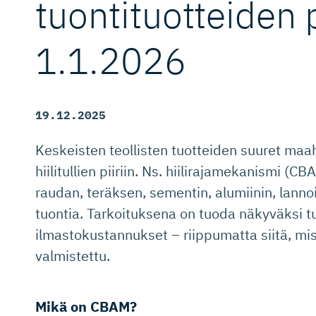
tuontituot­teiden
1.1.2026
19.12.2025
Keskeisten teollisten tuotteiden suuret maah
hiilitullien piiriin. Ns. hiilirajamekanismi 
raudan, teräksen, sementin, alumiinin, lanno
tuontia. Tarkoituksena on tuoda näkyväksi tu
ilmastokustannukset – riippumatta siitä, mi
valmistettu.
Mikä on CBAM?