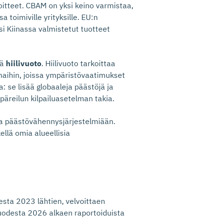
tteet. CBAM on yksi keino varmistaa,
a toimiville yrityksille. EU:n
si Kiinassa valmistetut tuotteet
ää
hiilivuoto
. Hiilivuoto tarkoittaa
n maihin, joissa ympäristövaatimukset
: se lisää globaaleja päästöjä ja
äreilun kilpailuasetelman takia.
a päästövähennysjärjestelmiään.
ellä omia alueellisia
esta 2023 lähtien, velvoittaen
Vuodesta 2026 alkaen raportoiduista