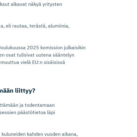
sut alkavat näkyä yritysten
, eli rautaa, terästä, alumiinia,
. Joulukuussa 2025 komission julkaisikin
n osat tulisivat uutena sääntelyn
i muuttua vielä EU:n sisäisissä
ään liittyy?
jittämään ja todentamaan
sessien päästötietoa läpi
i kuluneiden kahden vuoden aikana,