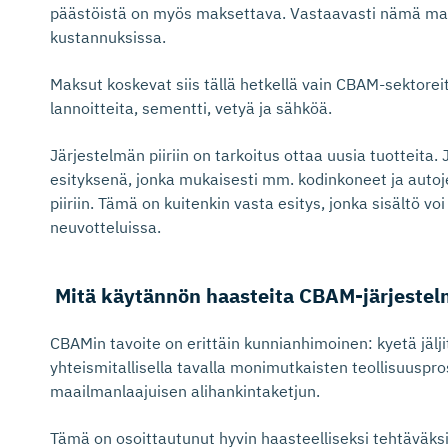
päästöistä on myös maksettava. Vastaavasti nämä mak
kustannuksissa.
Maksut koskevat siis tällä hetkellä vain CBAM-sektoreita
lannoitteita, sementti, vetyä ja sähköä.
Järjestelmän piiriin on tarkoitus ottaa uusia tuotteita
esityksenä, jonka mukaisesti mm. kodinkoneet ja autoje
piiriin. Tämä on kuitenkin vasta esitys, jonka sisältö vo
neuvotteluissa.
Mitä käytännön haasteita CBAM-järjes­telm
CBAMin tavoite on erittäin kunnianhimoinen: kyetä jäl
yhteismitallisella tavalla monimutkaisten teollisuuspro
maailmanlaajuisen alihankintaketjun.
Tämä on osoittautunut hyvin haasteelliseksi tehtäväks