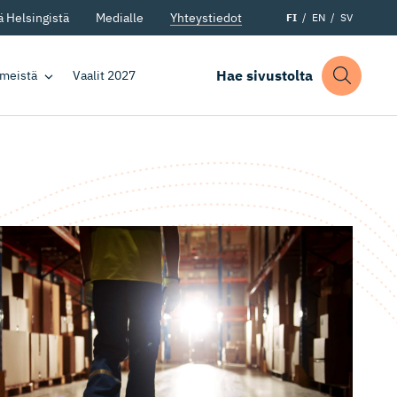
 Helsingistä
Medialle
Yhteystiedot
FI
EN
SV
Hae sivustolta
 meistä
Vaalit 2027