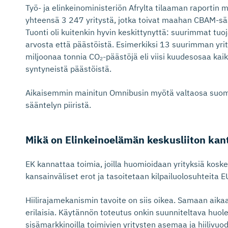
Työ- ja elinkeinoministeriön Afrylta tilaaman raporti
yhteensä 3 247 yritystä, jotka toivat maahan CBAM-sään
Tuonti oli kuitenkin hyvin keskittynyttä: suurimmat tu
arvosta että päästöistä. Esimerkiksi 13 suurimman yri
miljoonaa tonnia CO₂-päästöjä eli viisi kuudesosaa ka
syntyneistä päästöistä.
Aikaisemmin mainitun Omnibusin myötä valtaosa suomal
sääntelyn piiristä.
Mikä on Elinkeinoelämän keskusliiton kan
EK kannattaa toimia, joilla huomioidaan yrityksiä kosk
kansainväliset erot ja tasoitetaan kilpailuolosuhteita E
Hiilirajamekanismin tavoite on siis oikea. Samaan aikaan 
erilaisia. Käytännön toteutus onkin suunniteltava huole
sisämarkkinoilla toimivien yritysten asemaa ja hiilivu