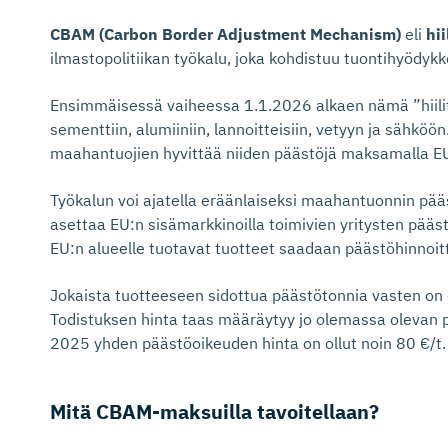
CBAM (Carbon Border Adjustment Mechanism)
eli
hi
ilmastopolitiikan työkalu, joka kohdistuu tuontihyödykk
Ensimmäisessä vaiheessa 1.1.2026 alkaen nämä ”hiilitu
sementtiin, alumiiniin, lannoitteisiin, vetyyn ja sähköö
maahantuojien hyvittää niiden päästöjä maksamalla E
Työkalun voi ajatella eräänlaiseksi maahantuonnin pä
asettaa EU:n sisämarkkinoilla toimivien yritysten pää
EU:n alueelle tuotavat tuotteet saadaan päästöhinnoitte
Jokaista tuotteeseen sidottua päästötonnia vasten on 
Todistuksen hinta taas määräytyy jo olemassa olevan 
2025 yhden päästöoikeuden hinta on ollut noin 80 €/t.
Mitä CBAM-maksuilla tavoitellaan?