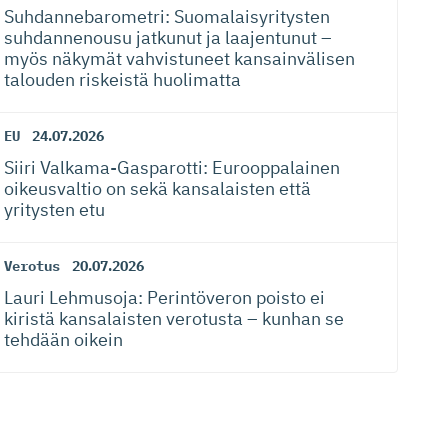
Suhdanneba­ro­metri: Suomalaisy­ri­tysten
suhdannenousu jatkunut ja laajentunut –
myös näkymät vahvistuneet kansainvälisen
talouden riskeistä huolimatta
EU
24.07.2026
Siiri Valkama-Gas­pa­rotti: Eurooppalainen
oikeusvaltio on sekä kansalaisten että
yritysten etu
Verotus
20.07.2026
Lauri Lehmusoja: Perintöveron poisto ei
kiristä kansalaisten verotusta – kunhan se
tehdään oikein