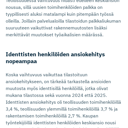
Teollisuudessa vaihtuvuus hidasti edelleen keskiansion
nousua, sillä uusien toimihenkilöiden palkka on
tyypillisesti aluksi matalampi kuin pitempään työssä
olleilla. Joillain palvelualoilla tilastoidun palkkaliukuman
suuruuteen vaikuttivat rakennemuutosten lisäksi
merkittävät muutokset työaikalisien määrässä.
Identtisten henkilöiden ansiokehitys
nopeampaa
Koska vaihtuvuus vaikuttaa tilastoituun
ansiokehitykseen, on tärkeää tarkastella ansioiden
muutosta myös identtisillä henkilöillä, jotka olivat
mukana tilastossa sekä vuonna 2024 että 2025.
Identtisten ansiokehitys oli teollisuuden toimihenkilöillä
3,4 %, teollisuuden ylemmillä toimihenkilöillä 3,7 % ja
rakentamisen toimihenkilöillä 2,7 %. Kaupan
työntekijöillä identtisten henkilöiden keskiansio nousi