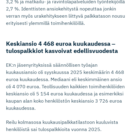
3,2 % ja matkailu- ja ravintolapalveluiden työntekijöillä
2,7 %. Identtisten ansiokehitystä nopeuttaa jonkin
verran myös urakehitykseen liittyvä palkkatason nousu
erityisesti ylemmillä toimihenkilöillä.
Keskiansio 4 468 euroa kuukaudessa
‒
tulospalkkiot kasvoivat edellisvuodesta
EK:n jäsenyrityksissä säännöllisen työajan
kuukausiansio oli syyskuussa 2025 keskimäärin 4 468
euroa kuukaudessa. Mediaani eli keskimmäinen ansio
oli 4 070 euroa. Teollisuuden kaikkien toimihenkilöiden
keskiansio oli 5 154 euroa kuukaudessa ja esimerkiksi
kaupan alan koko henkilöstön keskiansio 3 726 euroa
kuukaudessa.
Reilu kolmasosa kuukausipalkkatilastoon kuuluvista
henkilöistä sai tulospalkkioita vuonna 2025.