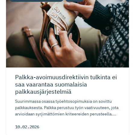
Palkka-avoi­muus­di­rek­tiivin tulkinta ei
saa vaarantaa suomalaisia
palkkausjär­jestelmiä
Suurimmassa osassa työehtosopimuksia on sovittu
palkkauksesta. Palkka perustuu työn vaativuuteen, jota
arvioidaan syrjimättömien kriteereiden perusteella....
10.02.2026