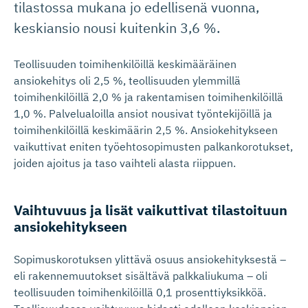
tilastossa mukana jo edellisenä vuonna,
keskiansio nousi kuitenkin 3,6 %.
Teollisuuden toimihenkilöillä keskimääräinen
ansiokehitys oli 2,5 %, teollisuuden ylemmillä
toimihenkilöillä 2,0 % ja rakentamisen toimihenkilöillä
1,0 %. Palvelualoilla ansiot nousivat työntekijöillä ja
toimihenkilöillä keskimäärin 2,5 %. Ansiokehitykseen
vaikuttivat eniten työehtosopimusten palkankorotukset,
joiden ajoitus ja taso vaihteli alasta riippuen.
Vaihtuvuus ja lisät vaikuttivat tilastoituun
ansiokehi­tykseen
Sopimuskorotuksen ylittävä osuus ansiokehityksestä –
eli rakennemuutokset sisältävä palkkaliukuma – oli
teollisuuden toimihenkilöillä 0,1 prosenttiyksikköä.