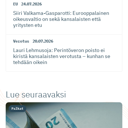
EU
24.07.2026
Siiri Valkama-Gas­pa­rotti: Eurooppalainen
oikeusvaltio on sekä kansalaisten että
yritysten etu
Verotus
20.07.2026
Lauri Lehmusoja: Perintöveron poisto ei
kiristä kansalaisten verotusta – kunhan se
tehdään oikein
Lue seuraavaksi
Palkat