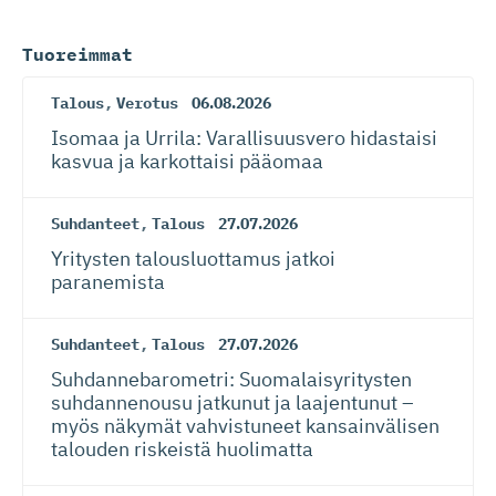
Tuoreimmat
Talous
,
Verotus
06.08.2026
Isomaa ja Urrila: Varallisuusvero hidastaisi
kasvua ja karkottaisi pääomaa
Suhdanteet
,
Talous
27.07.2026
Yritysten talousluottamus jatkoi
paranemista
Suhdanteet
,
Talous
27.07.2026
Suhdanneba­ro­metri: Suomalaisy­ri­tysten
suhdannenousu jatkunut ja laajentunut –
myös näkymät vahvistuneet kansainvälisen
talouden riskeistä huolimatta