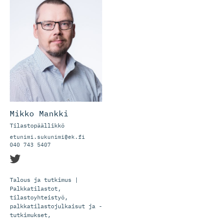
Mikko Mankki
Tilastopäällikkö
etunimi.sukunimi@ek.fi
040 743 5407
Talous ja tutkimus |
Palkkatilastot,
tilastoyhteistyö,
palkkatilastojulkaisut ja -
tutkimukset,