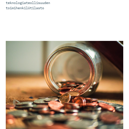
teknologiateollisuuden
toimihenkilötilasto