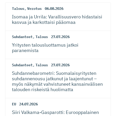
Talous
,
Verotus
06.08.2026
Isomaa ja Urrila: Varallisuusvero hidastaisi
kasvua ja karkottaisi pääomaa
Suhdanteet
,
Talous
27.07.2026
Yritysten talousluottamus jatkoi
paranemista
Suhdanteet
,
Talous
27.07.2026
Suhdanneba­ro­metri: Suomalaisy­ri­tysten
suhdannenousu jatkunut ja laajentunut –
myös näkymät vahvistuneet kansainvälisen
talouden riskeistä huolimatta
EU
24.07.2026
Siiri Valkama-Gas­pa­rotti: Eurooppalainen