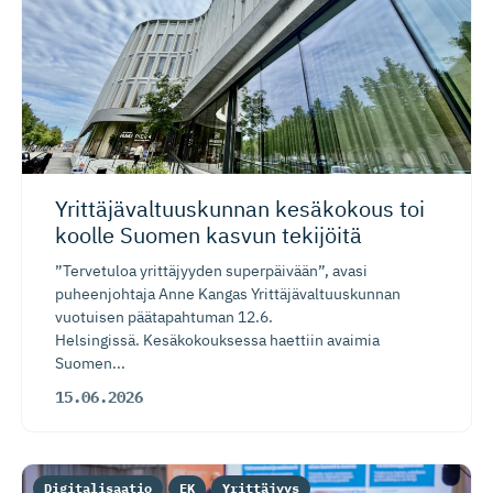
Yrittäjäval­tuus­kunnan kesäkokous toi
koolle Suomen kasvun tekijöitä
”Tervetuloa yrittäjyyden superpäivään”, avasi
puheenjohtaja Anne Kangas Yrittäjävaltuuskunnan
vuotuisen päätapahtuman 12.6.
Helsingissä. Kesäkokouksessa haettiin avaimia
Suomen...
15.06.2026
Digitalisaatio
EK
Yrittäjyys