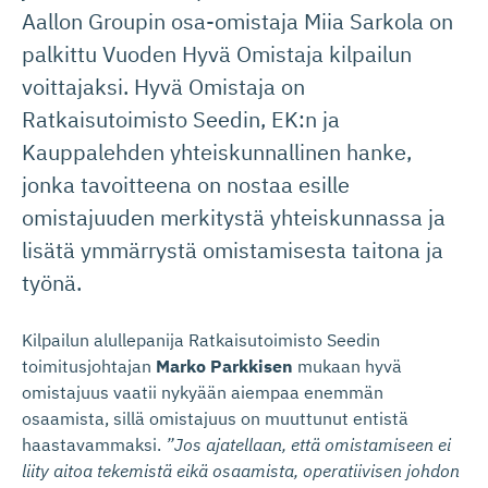
Aallon Groupin osa-omistaja Miia Sarkola on
palkittu Vuoden Hyvä Omistaja kilpailun
voittajaksi. Hyvä Omistaja on
Ratkaisutoimisto Seedin, EK:n ja
Kauppalehden yhteiskunnallinen hanke,
jonka tavoitteena on nostaa esille
omistajuuden merkitystä yhteiskunnassa ja
lisätä ymmärrystä omistamisesta taitona ja
työnä.
Kilpailun alullepanija Ratkaisutoimisto Seedin
toimitusjohtajan
Marko Parkkisen
mukaan hyvä
omistajuus vaatii nykyään aiempaa enemmän
osaamista, sillä omistajuus on muuttunut entistä
haastavammaksi.
”Jos ajatellaan, että omistamiseen ei
liity aitoa tekemistä eikä osaamista, operatiivisen johdon