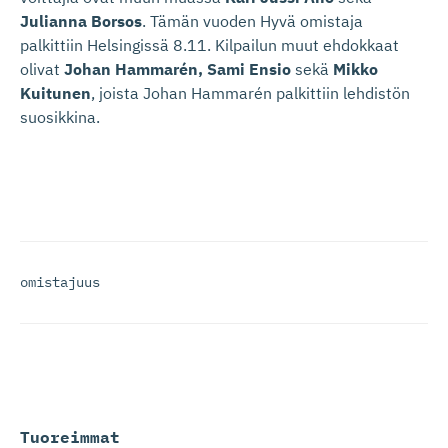
Julianna Borsos
. Tämän vuoden Hyvä omistaja
palkittiin Helsingissä 8.11. Kilpailun muut ehdokkaat
olivat
Johan Hammarén, Sami Ensio
sekä
Mikko
Kuitunen
, joista Johan Hammarén palkittiin lehdistön
suosikkina.
omistajuus
Tuoreimmat