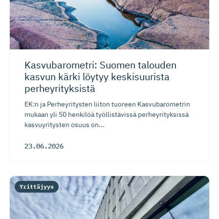
Kasvubaro­metri: Suomen talouden
kasvun kärki löytyy keskisuurista
perheyrityksistä
EK:n ja Perheyritysten liiton tuoreen Kasvubarometrin
mukaan yli 50 henkilöä työllistävissä perheyrityksissä
kasvuyritysten osuus on...
23.06.2026
Yrittäjyys