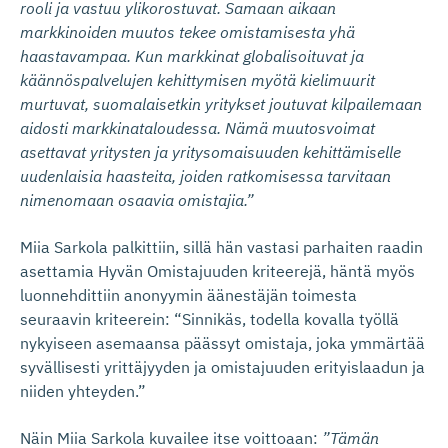
rooli ja vastuu ylikorostuvat. Samaan aikaan
markkinoiden muutos tekee omistamisesta yhä
haastavampaa. Kun markkinat globalisoituvat ja
käännöspalvelujen kehittymisen myötä kielimuurit
murtuvat, suomalaisetkin yritykset joutuvat kilpailemaan
aidosti markkinataloudessa. Nämä muutosvoimat
asettavat yritysten ja yritysomaisuuden kehittämiselle
uudenlaisia haasteita, joiden ratkomisessa tarvitaan
nimenomaan osaavia omistajia.
”
Miia Sarkola palkittiin, sillä hän vastasi parhaiten raadin
asettamia Hyvän Omistajuuden kriteerejä, häntä myös
luonnehdittiin anonyymin äänestäjän toimesta
seuraavin kriteerein: “Sinnikäs, todella kovalla työllä
nykyiseen asemaansa päässyt omistaja, joka ymmärtää
syvällisesti yrittäjyyden ja omistajuuden erityislaadun ja
niiden yhteyden.”
Näin Miia Sarkola kuvailee itse voittoaan:
”Tämän