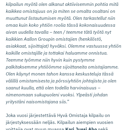
kilpailun myötä olen alkanut aktiivisemmin pohtia mitä
kaikkea omistajuus on ja miten se omalta osaltani on
muuttunut listautumisen myötä. Olen tarkastellut niin
omaa kuin koko yhtiön roolia tässä kokonaisuudessa
aivan uudella tavalla – teen / teemme tätä työtä nyt
kaikkien Aallon Groupin omistajien (henkilöstö,
asiakkaat, sijoittajat) hyväksi. Olemme vastuussa yhtiön
kaikille omistajille ja tottakai haluamme onnistua.
Teemme työmme niin hyvin kuin pystymme
palkitaksemme yhtiöömme sijoittaneita omistajiamme.
Olen käynyt monen tahon kanssa keskusteluja tässä
välillä omistamisesta ja pörssiyhtiön johtajista ja olen
saanut kuulla, että olen todella harvinaisuus –
nimenomaan sukupuoleni vuoksi. Ylpeästi johdan
yritystäni naisomistajana siis.”
Joka vuosi järjestettävä Hyvä Omistaja kilpailu on
järjestyksessään neljäs. Kilpailun aiempien vuosien
voittajia ovat muun muassa
Kari Jussi Aho
sekä