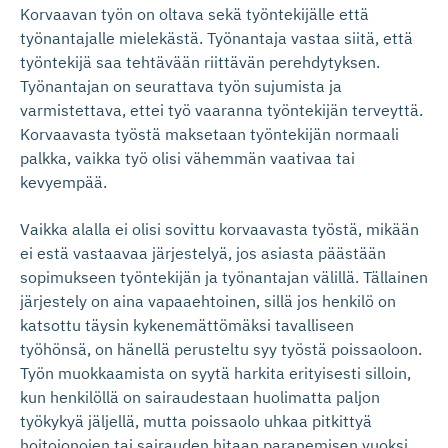
Korvaavan työn on oltava sekä työntekijälle että
työnantajalle mielekästä. Työnantaja vastaa siitä, että
työntekijä saa tehtävään riittävän perehdytyksen.
Työnantajan on seurattava työn sujumista ja
varmistettava, ettei työ vaaranna työntekijän terveyttä.
Korvaavasta työstä maksetaan työntekijän normaali
palkka, vaikka työ olisi vähemmän vaativaa tai
kevyempää.
Vaikka alalla ei olisi sovittu korvaavasta työstä, mikään
ei estä vastaavaa järjestelyä, jos asiasta päästään
sopimukseen työntekijän ja työnantajan välillä. Tällainen
järjestely on aina vapaaehtoinen, sillä jos henkilö on
katsottu täysin kykenemättömäksi tavalliseen
työhönsä, on hänellä perusteltu syy työstä poissaoloon.
Työn muokkaamista on syytä harkita erityisesti silloin,
kun henkilöllä on sairaudestaan huolimatta paljon
työkykyä jäljellä, mutta poissaolo uhkaa pitkittyä
hoitojonojen tai sairauden hitaan paranemisen vuoksi.