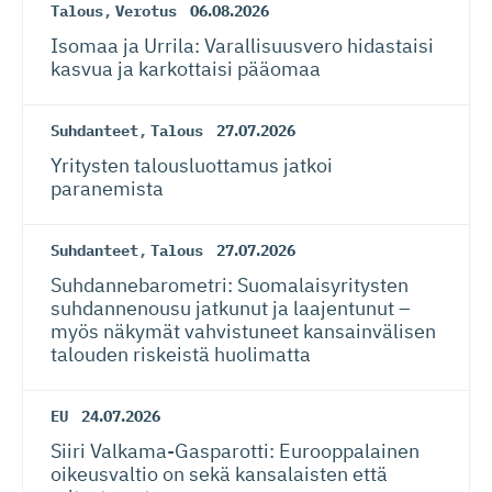
Talous
,
Verotus
06.08.2026
Isomaa ja Urrila: Varallisuusvero hidastaisi
kasvua ja karkottaisi pääomaa
Suhdanteet
,
Talous
27.07.2026
Yritysten talousluottamus jatkoi
paranemista
Suhdanteet
,
Talous
27.07.2026
Suhdanneba­ro­metri: Suomalaisy­ri­tysten
suhdannenousu jatkunut ja laajentunut –
myös näkymät vahvistuneet kansainvälisen
talouden riskeistä huolimatta
EU
24.07.2026
Siiri Valkama-Gas­pa­rotti: Eurooppalainen
oikeusvaltio on sekä kansalaisten että