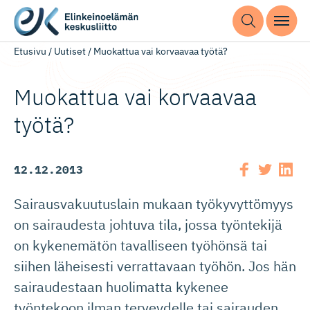
Etusivu
/
Uutiset
/
Muokattua vai korvaavaa työtä?
Muokattua vai korvaavaa
työtä?
12.12.2013
Sairausvakuutuslain mukaan työkyvyttömyys
on sairaudesta johtuva tila, jossa työntekijä
on kykenemätön tavalliseen työhönsä tai
siihen läheisesti verrattavaan työhön. Jos hän
sairaudestaan huolimatta kykenee
työntekoon ilman terveydelle tai sairauden