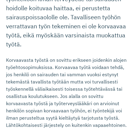
hoidolle koituvaa haittaa, ei perustetta
sairauspoissaololle ole. Tavalliseen työhön
verrattavan työn tekeminen ei ole korvaavaa
työtä, eikä myöskään varsinaista muokattua
työtä.
Korvaavasta työstä on sovittu erikseen joidenkin alojen
työehtosopimuksissa. Korvaavaa työtä voidaan tehdä,
jos henkilö on sairauden tai vamman vuoksi estynyt
tekemästä tavallista työtään mutta voi turvallisesti
työskennellä väliaikaisesti toisessa työtehtävässä tai
osallistua koulutukseen. Jos alalla on sovittu
korvaavasta työstä ja työterveyslääkäri on arvioinut
henkilön sopivan korvaavaan työhön, ei työntekijä voi
ilman perusteltua syytä kieltäytyä tarjotusta työstä.
Lähtökohtaisesti järjestely on kuitenkin vapaaehtoinen.