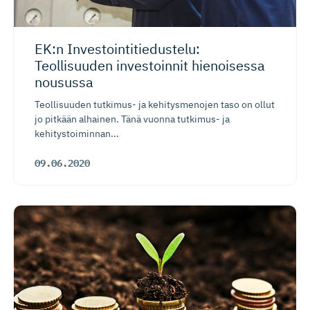
EK:n Investoin­ti­tie­dustelu:
Teollisuuden investoinnit hienoisessa
nousussa
Teollisuuden tutkimus- ja kehitysmenojen taso on ollut
jo pitkään alhainen. Tänä vuonna tutkimus- ja
kehitystoiminnan...
09.06.2020