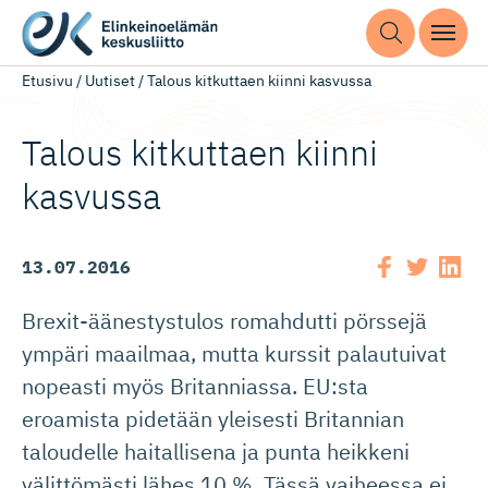
Etusivu
/
Uutiset
/
Talous kitkuttaen kiinni kasvussa
Talous kitkuttaen kiinni
kasvussa
13.07.2016
Brexit-äänestystulos romahdutti pörssejä
ympäri maailmaa, mutta kurssit palautuivat
nopeasti myös Britanniassa. EU:sta
eroamista pidetään yleisesti Britannian
taloudelle haitallisena ja punta heikkeni
välittömästi lähes 10 %. Tässä vaiheessa ei