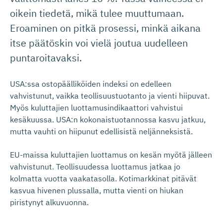
oikein tiedetä, mikä tulee muuttumaan.
Eroaminen on pitkä prosessi, minkä aikana
itse päätöskin voi vielä joutua uudelleen
puntaroitavaksi.
USA:ssa ostopäälliköiden indeksi on edelleen
vahvistunut, vaikka teollisuustuotanto ja vienti hiipuvat.
Myös kuluttajien luottamusindikaattori vahvistui
kesäkuussa. USA:n kokonaistuotannossa kasvu jatkuu,
mutta vauhti on hiipunut edellisistä neljänneksistä.
EU-maissa kuluttajien luottamus on kesän myötä jälleen
vahvistunut. Teollisuudessa luottamus jatkaa jo
kolmatta vuotta vaakatasolla. Kotimarkkinat pitävät
kasvua hivenen plussalla, mutta vienti on hiukan
piristynyt alkuvuonna.