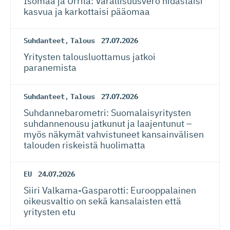
Isomaa ja Urrila: Varallisuusvero hidastaisi
kasvua ja karkottaisi pääomaa
Suhdanteet
,
Talous
27.07.2026
Yritysten talousluottamus jatkoi
paranemista
Suhdanteet
,
Talous
27.07.2026
Suhdanneba­ro­metri: Suomalaisy­ri­tysten
suhdannenousu jatkunut ja laajentunut –
myös näkymät vahvistuneet kansainvälisen
talouden riskeistä huolimatta
EU
24.07.2026
Siiri Valkama-Gas­pa­rotti: Eurooppalainen
oikeusvaltio on sekä kansalaisten että
yritysten etu