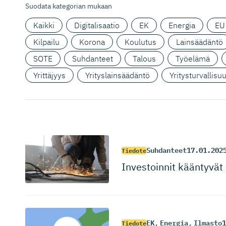
Suodata kategorian mukaan
Kaikki
Digitalisaatio
EK
Energia
EU
Kilpailu
Korona
Koulutus
Lainsäädäntö
SOTE
Suhdanteet
Talous
Työelämä
Yrittäjyys
Yrityslainsäädäntö
Yritysturvallisu
Suhdanteet
17.01.202
Tiedote
Investoinnit kääntyvät
EK
,
Energia
,
Ilmasto
1
Tiedote