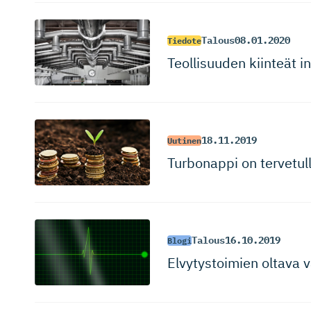
Talous
08.01.2020
Tiedote
Teollisuuden kiinteät i
18.11.2019
Uutinen
Turbonappi on tervetullu
Talous
16.10.2019
Blogi
Elvytystoimien oltava v