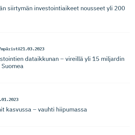
n siirtymän investoin­tiaikeet nousseet yli 200
Ympäristö
21.03.2023
tointien dataikkunan – vireillä yli 15 miljardin
i Suomea
.01.2023
nit kasvussa – vauhti hiipumassa