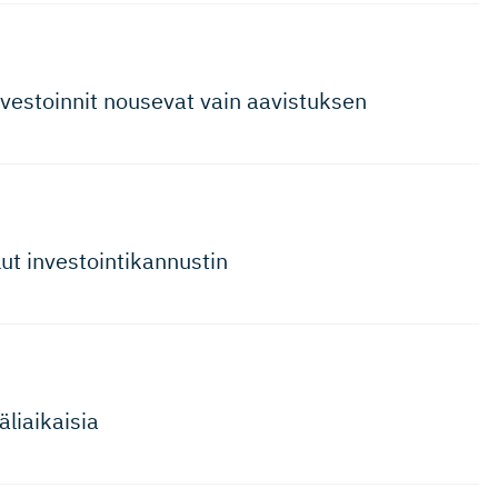
nvestoinnit nousevat vain aavistuksen
t investoin­ti­kannustin
äliaikaisia