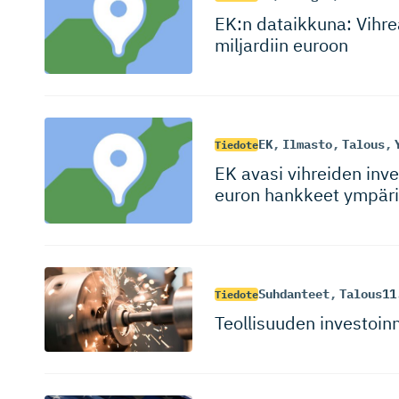
EK:n dataikkuna: Vihreä
miljardiin euroon
EK
,
Ilmasto
,
Talous
,
Tiedote
EK avasi vihreiden inves
euron hankkeet ympär
Suhdanteet
,
Talous
11
Tiedote
Teollisuuden investoin