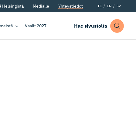
 Helsingistä
Medialle
Yhteystiedot
FI
EN
SV
Hae sivustolta
 meistä
Vaalit 2027