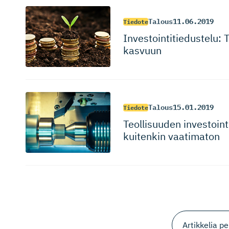
Talous
11.06.2019
Tiedote
Investoin­ti­tie­dustelu
kasvuun
Talous
15.01.2019
Tiedote
Teollisuuden investoint
kuitenkin vaatimaton