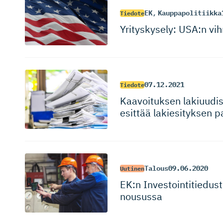
EK
,
Kauppapolitiikka
Tiedote
Yrityskysely: USA:n vih
07.12.2021
Tiedote
Kaavoituksen lakiuudis
esittää lakiesityksen 
Talous
09.06.2020
Uutinen
EK:n Investoin­ti­tie­du
nousussa