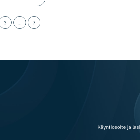
3
…
7
Käyntiosoite ja la