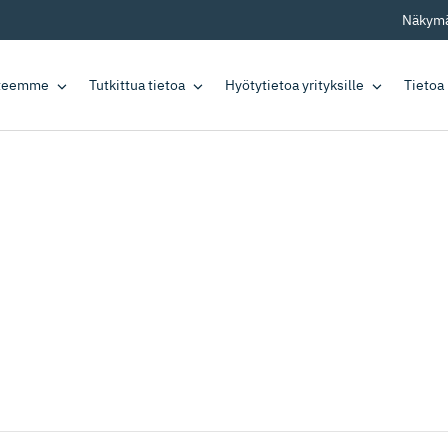
Näkymä
tteemme
Tutkittua tietoa
Hyötytietoa yrityksille
Tietoa