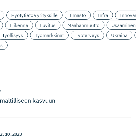
Hyötytietoa yrityksille
Ilmasto
Infra
Innovaa
Liikenne
Luvitus
Maahanmuutto
Osaaminen
Työllisyys
Työmarkkinat
Työterveys
Ukraina
us
5
 maltilliseen kasvuun
2.10.2023