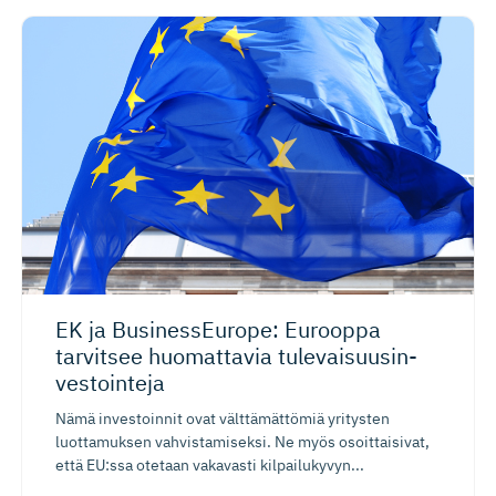
EK ja BusinessEurope: Eurooppa
tarvitsee huomattavia tulevaisuu­sin­
ves­tointeja
Nämä investoinnit ovat välttämättömiä yritysten
luottamuksen vahvistamiseksi. Ne myös osoittaisivat,
että EU:ssa otetaan vakavasti kilpailukyvyn...