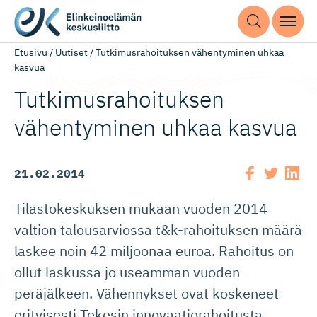
Etusivu
/
Uutiset
/
Tutkimusrahoituksen vähentyminen uhkaa
kasvua
Tutkimusra­hoi­tuksen
vähentyminen uhkaa kasvua
21.02.2014
Tilastokeskuksen mukaan vuoden 2014
valtion talousarviossa t&k-rahoituksen määrä
laskee noin 42 miljoonaa euroa. Rahoitus on
ollut laskussa jo useamman vuoden
peräjälkeen. Vähennykset ovat koskeneet
erityisesti Tekesin innovaatiorahoitusta.