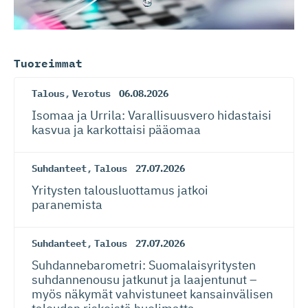
Tuoreimmat
Talous
,
Verotus
06.08.2026
Isomaa ja Urrila: Varallisuusvero hidastaisi
kasvua ja karkottaisi pääomaa
Suhdanteet
,
Talous
27.07.2026
Yritysten talousluottamus jatkoi
paranemista
Suhdanteet
,
Talous
27.07.2026
Suhdanneba­ro­metri: Suomalaisy­ri­tysten
suhdannenousu jatkunut ja laajentunut –
myös näkymät vahvistuneet kansainvälisen