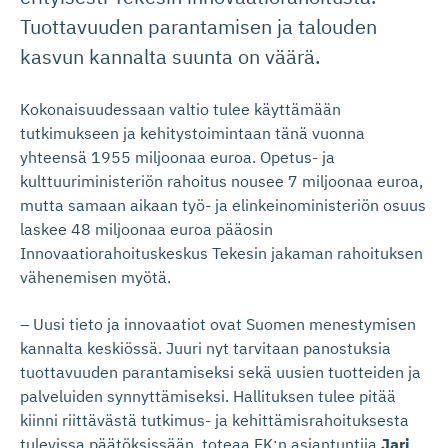
Tuottavuuden parantamisen ja talouden
kasvun kannalta suunta on väärä.
Kokonaisuudessaan valtio tulee käyttämään
tutkimukseen ja kehitystoimintaan tänä vuonna
yhteensä 1955 miljoonaa euroa. Opetus- ja
kulttuuriministeriön rahoitus nousee 7 miljoonaa euroa,
mutta samaan aikaan työ- ja elinkeinoministeriön osuus
laskee 48 miljoonaa euroa pääosin
Innovaatiorahoituskeskus Tekesin jakaman rahoituksen
vähenemisen myötä.
– Uusi tieto ja innovaatiot ovat Suomen menestymisen
kannalta keskiössä. Juuri nyt tarvitaan panostuksia
tuottavuuden parantamiseksi sekä uusien tuotteiden ja
palveluiden synnyttämiseksi. Hallituksen tulee pitää
kiinni riittävästä tutkimus- ja kehittämisrahoituksesta
tulevissa päätöksissään, toteaa EK:n asiantuntija
Jari