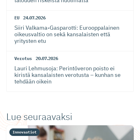
talouden riskeistä huolimatta
EU
24.07.2026
Siiri Valkama-Gas­pa­rotti: Eurooppalainen
oikeusvaltio on sekä kansalaisten että
yritysten etu
Verotus
20.07.2026
Lauri Lehmusoja: Perintöveron poisto ei
kiristä kansalaisten verotusta – kunhan se
tehdään oikein
Lue seuraavaksi
Innovaatiot