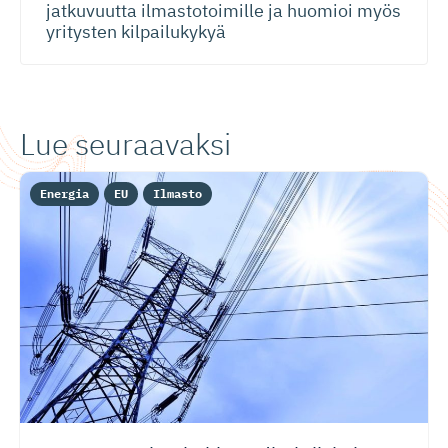
jatkuvuutta ilmastotoimille ja huomioi myös
yritysten kilpailukykyä
Lue seuraavaksi
Energia
EU
Ilmasto