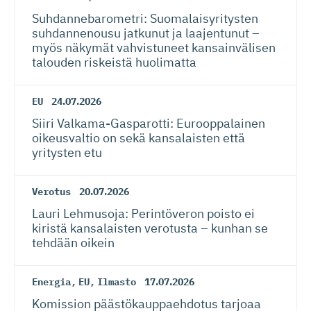
Suhdanneba­ro­metri: Suomalaisy­ri­tysten
suhdannenousu jatkunut ja laajentunut –
myös näkymät vahvistuneet kansainvälisen
talouden riskeistä huolimatta
EU
24.07.2026
Siiri Valkama-Gas­pa­rotti: Eurooppalainen
oikeusvaltio on sekä kansalaisten että
yritysten etu
Verotus
20.07.2026
Lauri Lehmusoja: Perintöveron poisto ei
kiristä kansalaisten verotusta – kunhan se
tehdään oikein
Energia
,
EU
,
Ilmasto
17.07.2026
Komission päästökaup­paehdotus tarjoaa