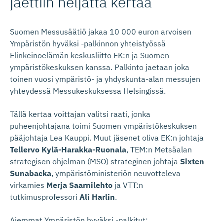
jaettiin neljättä kertaa
Suomen Messusäätiö jakaa 10 000 euron arvoisen
Ympäristön hyväksi -palkinnon yhteistyössä
Elinkeinoelämän keskusliitto EK:n ja Suomen
ympäristökeskuksen kanssa. Palkinto jaetaan joka
toinen vuosi ympäristö- ja yhdyskunta-alan messujen
yhteydessä Messukeskuksessa Helsingissä.
Tällä kertaa voittajan valitsi raati, jonka
puheenjohtajana toimi Suomen ympäristökeskuksen
pääjohtaja Lea Kauppi. Muut jäsenet oliva EK:n johtaja
Tellervo Kylä-Harakka-Ruonala
, TEM:n Metsäalan
strategisen ohjelman (MSO) strateginen johtaja
Sixten
Sunabacka
, ympäristöministeriön neuvotteleva
virkamies
Merja Saarnilehto
ja VTT:n
tutkimusprofessori
Ali Harlin
.
Aiemmat Ympäristön hyväksi -palkitut: