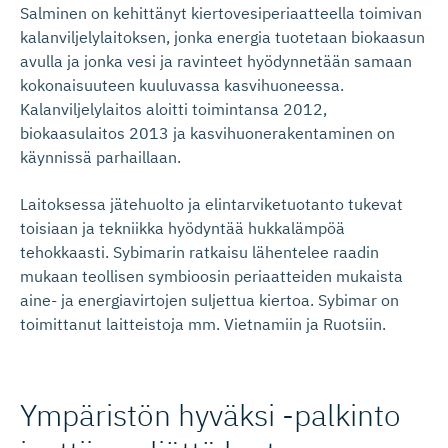
Salminen on kehittänyt kiertovesiperiaatteella toimivan
kalanviljelylaitoksen, jonka energia tuotetaan biokaasun
avulla ja jonka vesi ja ravinteet hyödynnetään samaan
kokonaisuuteen kuuluvassa kasvihuoneessa.
Kalanviljelylaitos aloitti toimintansa 2012,
biokaasulaitos 2013 ja kasvihuonerakentaminen on
käynnissä parhaillaan.
Laitoksessa jätehuolto ja elintarviketuotanto tukevat
toisiaan ja tekniikka hyödyntää hukkalämpöä
tehokkaasti. Sybimarin ratkaisu lähentelee raadin
mukaan teollisen symbioosin periaatteiden mukaista
aine- ja energiavirtojen suljettua kiertoa. Sybimar on
toimittanut laitteistoja mm. Vietnamiin ja Ruotsiin.
Ympäristön hyväksi -palkinto