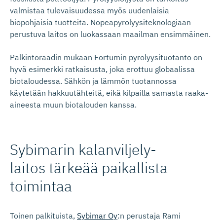
valmistaa tulevaisuudessa myös uudenlaisia
biopohjaisia tuotteita. Nopeapyrolyysiteknologiaan
perustuva laitos on luokassaan maailman ensimmäinen.
Palkintoraadin mukaan Fortumin pyrolyysituotanto on
hyvä esimerkki ratkaisusta, joka erottuu globaalissa
biotaloudessa. Sähkön ja lämmön tuotannossa
käytetään hakkuutähteitä, eikä kilpailla samasta raaka-
aineesta muun biotalouden kanssa.
Sybimarin kalanvilje­ly­
laitos tärkeää paikallista
toimintaa
Toinen palkituista,
Sybimar Oy
:n perustaja Rami