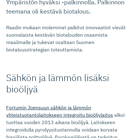
Ympäristön hyväksi -palkinnolla. Palkinnon
teemana oli kestävä biotalous.
Raadin mukaan molemmat palkitut innovaatiot vievät
suomalaista kestävän biotalouden osaamista
maailmalle ja tukevat osaltaan Suomen
biotalousstrategian toteuttamista.
Sähkön ja lämmön lisäksi
bioöljyä
Fortumin Joensuun sähkön ja lämmön
yhteistuotantolaitokseen integroitu bioöljylaitos
alkoi
tuottaa vuoden 2013 aikana bioöljyä. Laitokseen
integroidulla pyrolyysituotannolla voidaan korvata
fossiilista polttoöljyä. Pyrolyysiöljystä on tarkoitus