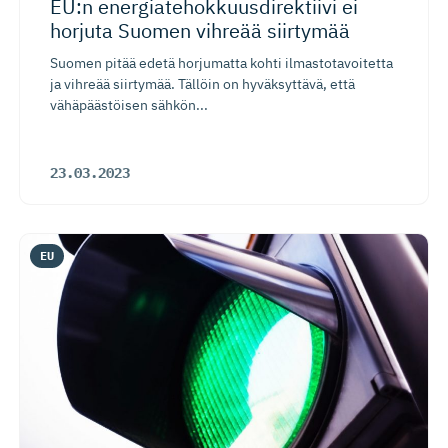
EU:n energiate­hok­kuus­di­rektiivi ei
horjuta Suomen vihreää siirtymää
Suomen pitää edetä horjumatta kohti ilmastotavoitetta
ja vihreää siirtymää. Tällöin on hyväksyttävä, että
vähäpäästöisen sähkön...
23.03.2023
EU