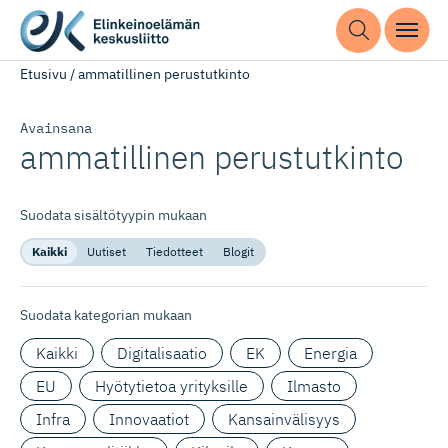
Etusivu
/
ammatillinen perustutkinto
Avainsana
ammatillinen perustutkinto
Suodata sisältötyypin mukaan
Kaikki
Uutiset
Tiedotteet
Blogit
Suodata kategorian mukaan
Kaikki
Digitalisaatio
EK
Energia
EU
Hyötytietoa yrityksille
Ilmasto
Infra
Innovaatiot
Kansainvälisyys