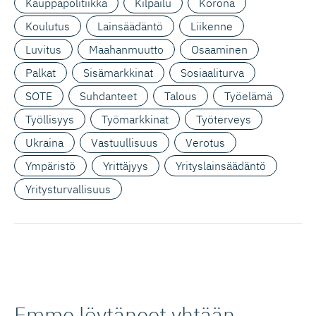
Kauppapolitiikka
Kilpailu
Korona
Koulutus
Lainsäädäntö
Liikenne
Luvitus
Maahanmuutto
Osaaminen
Palkat
Sisämarkkinat
Sosiaaliturva
SOTE
Suhdanteet
Talous
Työelämä
Työllisyys
Työmarkkinat
Työterveys
Ukraina
Vastuullisuus
Verotus
Ympäristö
Yrittäjyys
Yrityslainsäädäntö
Yritysturvallisuus
Emme löytäneet yhtään