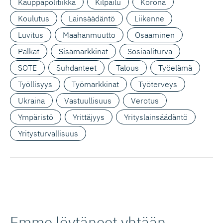
Kauppapolitiikka
Kilpailu
Korona
Koulutus
Lainsäädäntö
Liikenne
Luvitus
Maahanmuutto
Osaaminen
Palkat
Sisämarkkinat
Sosiaaliturva
SOTE
Suhdanteet
Talous
Työelämä
Työllisyys
Työmarkkinat
Työterveys
Ukraina
Vastuullisuus
Verotus
Ympäristö
Yrittäjyys
Yrityslainsäädäntö
Yritysturvallisuus
Emme löytäneet yhtään