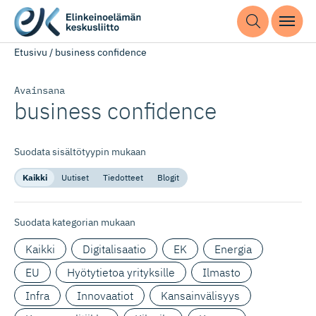
Etusivu
/
business confidence
Avainsana
business confidence
Suodata sisältötyypin mukaan
Kaikki
Uutiset
Tiedotteet
Blogit
Suodata kategorian mukaan
Kaikki
Digitalisaatio
EK
Energia
EU
Hyötytietoa yrityksille
Ilmasto
Infra
Innovaatiot
Kansainvälisyys