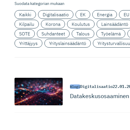
Suodata kategorian mukaan
Kaikki
Digitalisaatio
EK
Energia
EU
Kilpailu
Korona
Koulutus
Lainsäädäntö
SOTE
Suhdanteet
Talous
Työelämä
Yrittäjyys
Yrityslainsäädäntö
Yritysturvallisu
Digitalisaatio
22.01.2
Blogi
Datakesku­so­saaminen 