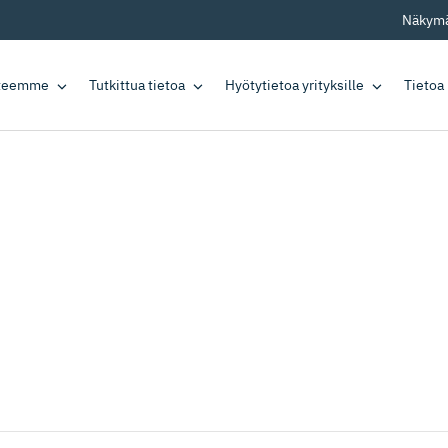
Näkymä
tteemme
Tutkittua tietoa
Hyötytietoa yrityksille
Tietoa