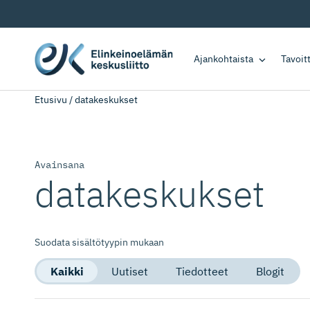
Ajankohtaista
Tavoi
Etusivu
/
datakeskukset
Avainsana
datakeskukset
Suodata sisältötyypin mukaan
Kaikki
Uutiset
Tiedotteet
Blogit