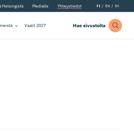
 Helsingistä
Medialle
Yhteystiedot
FI
EN
SV
Hae sivustolta
 meistä
Vaalit 2027