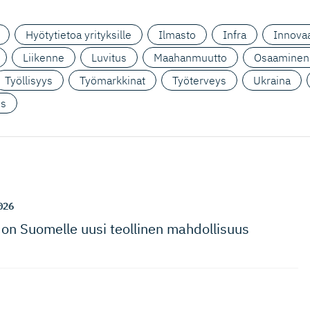
Hyötytietoa yrityksille
Ilmasto
Infra
Innovaa
Liikenne
Luvitus
Maahanmuutto
Osaaminen
Työllisyys
Työmarkkinat
Työterveys
Ukraina
us
026
on Suomelle uusi teollinen mahdollisuus