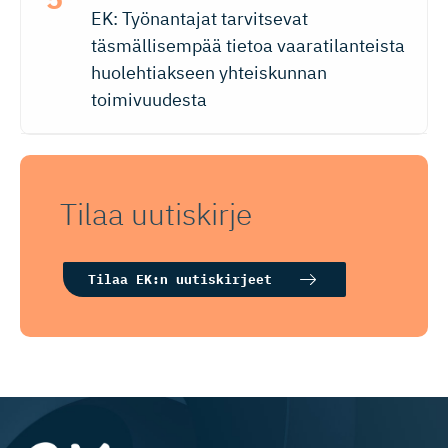
EK: Työnantajat tarvitsevat
täsmällisempää tietoa vaaratilanteista
huolehtiakseen yhteiskunnan
toimivuudesta
Tilaa uutiskirje
Tilaa EK:n uutiskirjeet