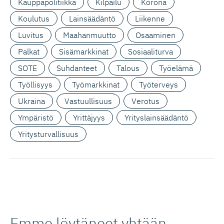
Kauppapolitiikka
Kilpailu
Korona
Koulutus
Lainsäädäntö
Liikenne
Luvitus
Maahanmuutto
Osaaminen
Palkat
Sisämarkkinat
Sosiaaliturva
SOTE
Suhdanteet
Talous
Työelämä
Työllisyys
Työmarkkinat
Työterveys
Ukraina
Vastuullisuus
Verotus
Ympäristö
Yrittäjyys
Yrityslainsäädäntö
Yritysturvallisuus
Emme löytäneet yhtään