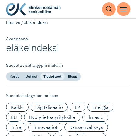
Etusivu
/
eläkeindeksi
Avainsana
eläkeindeksi
Suodata sisältötyypin mukaan
Kaikki
Uutiset
Tiedotteet
Blogit
Suodata kategorian mukaan
Kaikki
Digitalisaatio
EK
Energia
EU
Hyötytietoa yrityksille
Ilmasto
Infra
Innovaatiot
Kansainvälisyys