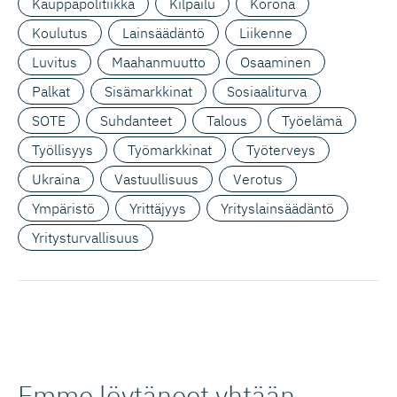
Kauppapolitiikka
Kilpailu
Korona
Koulutus
Lainsäädäntö
Liikenne
Luvitus
Maahanmuutto
Osaaminen
Palkat
Sisämarkkinat
Sosiaaliturva
SOTE
Suhdanteet
Talous
Työelämä
Työllisyys
Työmarkkinat
Työterveys
Ukraina
Vastuullisuus
Verotus
Ympäristö
Yrittäjyys
Yrityslainsäädäntö
Yritysturvallisuus
Emme löytäneet yhtään