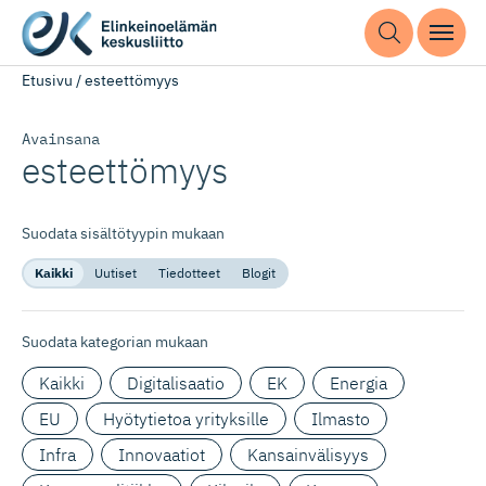
Etusivu
/
esteettömyys
Avainsana
esteettömyys
Suodata sisältötyypin mukaan
Kaikki
Uutiset
Tiedotteet
Blogit
Suodata kategorian mukaan
Kaikki
Digitalisaatio
EK
Energia
EU
Hyötytietoa yrityksille
Ilmasto
Infra
Innovaatiot
Kansainvälisyys