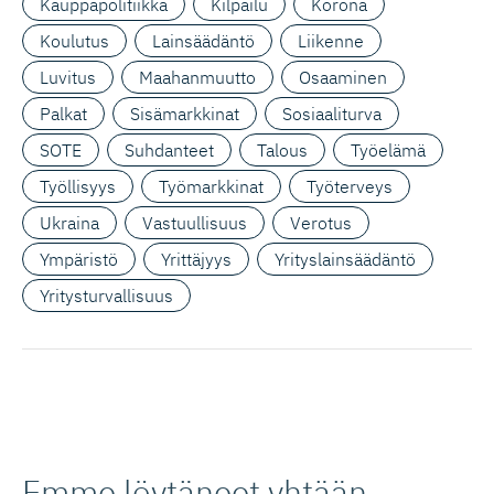
Kauppapolitiikka
Kilpailu
Korona
Koulutus
Lainsäädäntö
Liikenne
Luvitus
Maahanmuutto
Osaaminen
Palkat
Sisämarkkinat
Sosiaaliturva
SOTE
Suhdanteet
Talous
Työelämä
Työllisyys
Työmarkkinat
Työterveys
Ukraina
Vastuullisuus
Verotus
Ympäristö
Yrittäjyys
Yrityslainsäädäntö
Yritysturvallisuus
Emme löytäneet yhtään