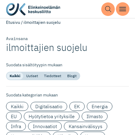
Etusivu
/
ilmoittajien suojelu
Avainsana
ilmoittajien suojelu
Suodata sisältötyypin mukaan
Kaikki
Uutiset
Tiedotteet
Blogit
Suodata kategorian mukaan
Kaikki
Digitalisaatio
EK
Energia
EU
Hyötytietoa yrityksille
Ilmasto
Infra
Innovaatiot
Kansainvälisyys