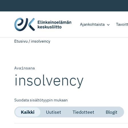
Ajankohtaista
Tavoi
Etusivu
/
insolvency
Avainsana
insolvency
Suodata sisältötyypin mukaan
Kaikki
Uutiset
Tiedotteet
Blogit