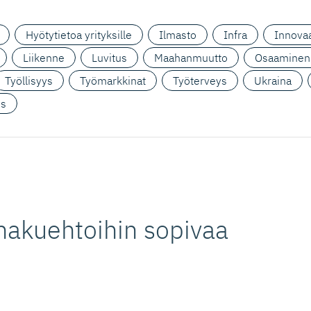
Hyötytietoa yrityksille
Ilmasto
Infra
Innovaa
Liikenne
Luvitus
Maahanmuutto
Osaaminen
Työllisyys
Työmarkkinat
Työterveys
Ukraina
us
hakuehtoihin sopivaa