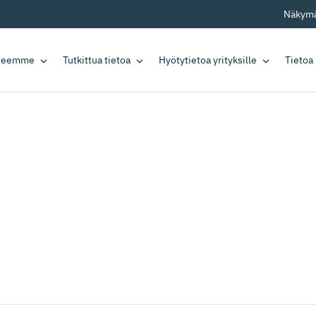
Näkymä
tteemme
Tutkittua tietoa
Hyötytietoa yrityksille
Tietoa