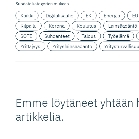
Suodata kategorian mukaan
Kaikki
Digitalisaatio
EK
Energia
EU
Kilpailu
Korona
Koulutus
Lainsäädäntö
SOTE
Suhdanteet
Talous
Työelämä
Yrittäjyys
Yrityslainsäädäntö
Yritysturvallisu
Emme löytäneet yhtään 
artikkelia.