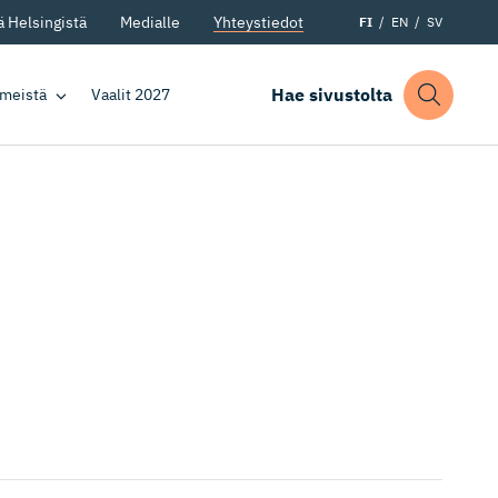
 Helsingistä
Medialle
Yhteystiedot
FI
EN
SV
Hae sivustolta
 meistä
Vaalit 2027