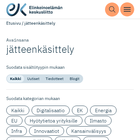
Etusivu
/
jätteenkäsittely
Avainsana
jätteenkä­sittely
Suodata sisältötyypin mukaan
Kaikki
Uutiset
Tiedotteet
Blogit
Suodata kategorian mukaan
Kaikki
Digitalisaatio
EK
Energia
EU
Hyötytietoa yrityksille
Ilmasto
Infra
Innovaatiot
Kansainvälisyys