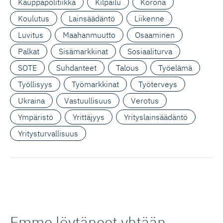
Kauppapolitiikka
Kilpailu
Korona
Koulutus
Lainsäädäntö
Liikenne
Luvitus
Maahanmuutto
Osaaminen
Palkat
Sisämarkkinat
Sosiaaliturva
SOTE
Suhdanteet
Talous
Työelämä
Työllisyys
Työmarkkinat
Työterveys
Ukraina
Vastuullisuus
Verotus
Ympäristö
Yrittäjyys
Yrityslainsäädäntö
Yritysturvallisuus
Emme löytäneet yhtään