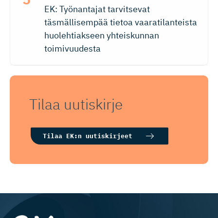
EK: Työnantajat tarvitsevat
täsmällisempää tietoa vaaratilanteista
huolehtiakseen yhteiskunnan
toimivuudesta
Tilaa uutiskirje
Tilaa EK:n uutiskirjeet