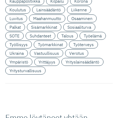
Kauppapolitiikka
Kilpailu
Korona
Koulutus
Lainsäädäntö
Liikenne
Luvitus
Maahanmuutto
Osaaminen
Palkat
Sisämarkkinat
Sosiaaliturva
SOTE
Suhdanteet
Talous
Työelämä
Työllisyys
Työmarkkinat
Työterveys
Ukraina
Vastuullisuus
Verotus
Ympäristö
Yrittäjyys
Yrityslainsäädäntö
Yritysturvallisuus
Emme löytäneet yhtään