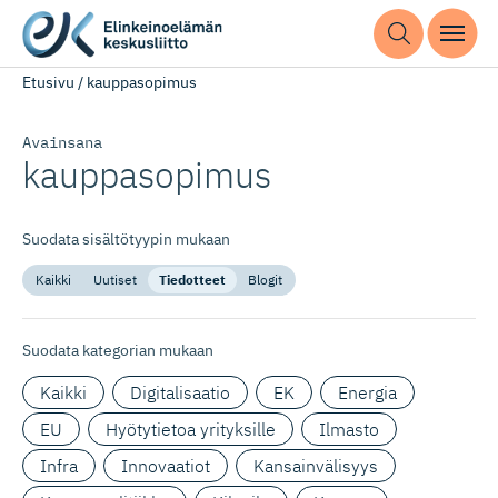
Etusivu
/
kauppasopimus
Avainsana
kauppasopimus
Suodata sisältötyypin mukaan
Kaikki
Uutiset
Tiedotteet
Blogit
Suodata kategorian mukaan
Kaikki
Digitalisaatio
EK
Energia
EU
Hyötytietoa yrityksille
Ilmasto
Infra
Innovaatiot
Kansainvälisyys