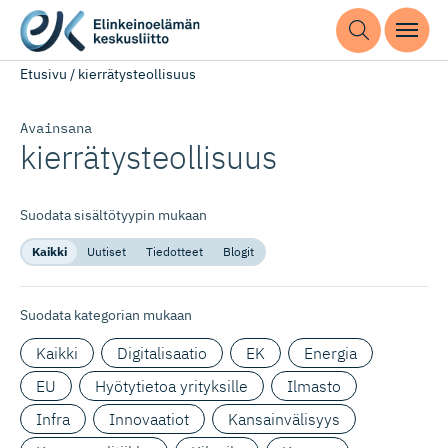
Etusivu
/
kierrätysteollisuus
Avainsana
kierrätys­teollisuus
Suodata sisältötyypin mukaan
Kaikki
Uutiset
Tiedotteet
Blogit
Suodata kategorian mukaan
Kaikki
Digitalisaatio
EK
Energia
EU
Hyötytietoa yrityksille
Ilmasto
Infra
Innovaatiot
Kansainvälisyys