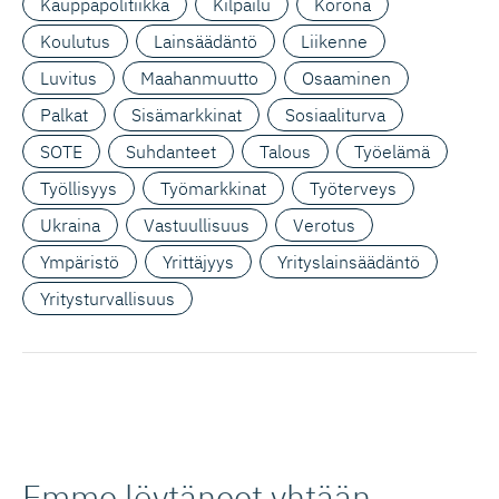
Kauppapolitiikka
Kilpailu
Korona
Koulutus
Lainsäädäntö
Liikenne
Luvitus
Maahanmuutto
Osaaminen
Palkat
Sisämarkkinat
Sosiaaliturva
SOTE
Suhdanteet
Talous
Työelämä
Työllisyys
Työmarkkinat
Työterveys
Ukraina
Vastuullisuus
Verotus
Ympäristö
Yrittäjyys
Yrityslainsäädäntö
Yritysturvallisuus
Emme löytäneet yhtään