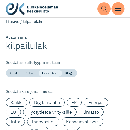
Etusivu
/
kilpailulaki
Avainsana
kilpailulaki
Suodata sisältötyypin mukaan
Kaikki
Uutiset
Tiedotteet
Blogit
Suodata kategorian mukaan
Kaikki
Digitalisaatio
EK
Energia
EU
Hyötytietoa yrityksille
Ilmasto
Infra
Innovaatiot
Kansainvälisyys