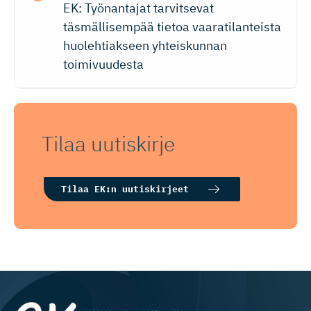
EK: Työnantajat tarvitsevat
täsmällisempää tietoa vaaratilanteista
huolehtiakseen yhteiskunnan
toimivuudesta
Tilaa uutiskirje
Tilaa EK:n uutiskirjeet