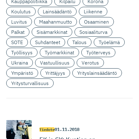
Kauppapolitiikka
Kilpailu
Korona
Koulutus
Lainsäädäntö
Liikenne
Luvitus
Maahanmuutto
Osaaminen
Palkat
Sisämarkkinat
Sosiaaliturva
SOTE
Suhdanteet
Talous
Työelämä
Työllisyys
Työmarkkinat
Työterveys
Ukraina
Vastuullisuus
Verotus
Ympäristö
Yrittäjyys
Yrityslainsäädäntö
Yritysturvallisuus
01.11.2018
Tiedote