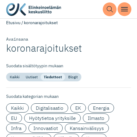
Etusivu
/
koronarajoitukset
Avainsana
koronarajoitukset
Suodata sisältötyypin mukaan
Kaikki
Uutiset
Tiedotteet
Blogit
Suodata kategorian mukaan
Kaikki
Digitalisaatio
EK
Energia
EU
Hyötytietoa yrityksille
Ilmasto
Infra
Innovaatiot
Kansainvälisyys