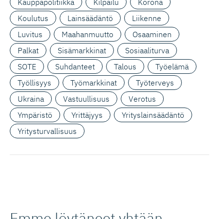
Kauppapolitiikka
Kilpailu
Korona
Koulutus
Lainsäädäntö
Liikenne
Luvitus
Maahanmuutto
Osaaminen
Palkat
Sisämarkkinat
Sosiaaliturva
SOTE
Suhdanteet
Talous
Työelämä
Työllisyys
Työmarkkinat
Työterveys
Ukraina
Vastuullisuus
Verotus
Ympäristö
Yrittäjyys
Yrityslainsäädäntö
Yritysturvallisuus
Emme löytäneet yhtään