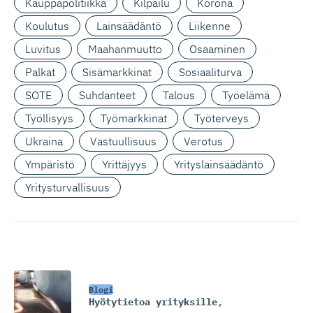
Kauppapolitiikka
Kilpailu
Korona
Koulutus
Lainsäädäntö
Liikenne
Luvitus
Maahanmuutto
Osaaminen
Palkat
Sisämarkkinat
Sosiaaliturva
SOTE
Suhdanteet
Talous
Työelämä
Työllisyys
Työmarkkinat
Työterveys
Ukraina
Vastuullisuus
Verotus
Ympäristö
Yrittäjyys
Yrityslainsäädäntö
Yritysturvallisuus
Blogi
Hyötytietoa yrityksille
,