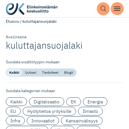
Etusivu
/
kuluttajansuojalaki
Avainsana
kuluttajan­suojalaki
Suodata sisältötyypin mukaan
Kaikki
Uutiset
Tiedotteet
Blogit
Suodata kategorian mukaan
Kaikki
Digitalisaatio
EK
Energia
EU
Hyötytietoa yrityksille
Ilmasto
Infra
Innovaatiot
Kansainvälisyys