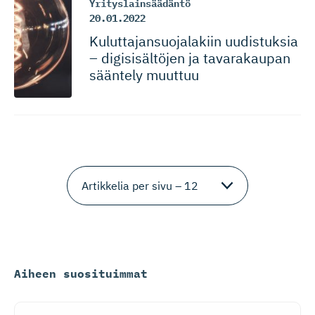
Yrityslainsäädäntö
20.01.2022
Kuluttajan­suo­ja­lakiin uudistuksia
– digisisältöjen ja tavarakaupan
sääntely muuttuu
Aiheen suosituimmat