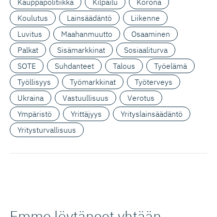
Kauppapolitiikka
Kilpailu
Korona
Koulutus
Lainsäädäntö
Liikenne
Luvitus
Maahanmuutto
Osaaminen
Palkat
Sisämarkkinat
Sosiaaliturva
SOTE
Suhdanteet
Talous
Työelämä
Työllisyys
Työmarkkinat
Työterveys
Ukraina
Vastuullisuus
Verotus
Ympäristö
Yrittäjyys
Yrityslainsäädäntö
Yritysturvallisuus
Emme löytäneet yhtään