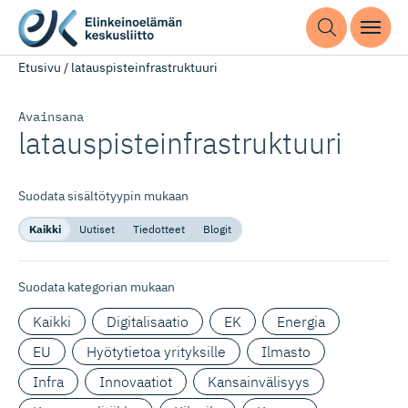
Etusivu
/
latauspisteinfrastruktuuri
Avainsana
latauspis­teinf­rast­ruktuuri
Suodata sisältötyypin mukaan
Kaikki
Uutiset
Tiedotteet
Blogit
Suodata kategorian mukaan
Kaikki
Digitalisaatio
EK
Energia
EU
Hyötytietoa yrityksille
Ilmasto
Infra
Innovaatiot
Kansainvälisyys