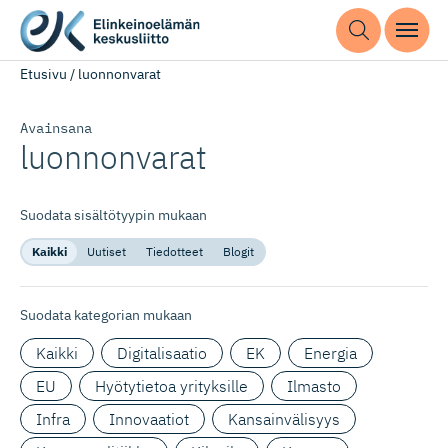
Etusivu
/
luonnonvarat
Avainsana
luonnonvarat
Suodata sisältötyypin mukaan
Kaikki
Uutiset
Tiedotteet
Blogit
Suodata kategorian mukaan
Kaikki
Digitalisaatio
EK
Energia
EU
Hyötytietoa yrityksille
Ilmasto
Infra
Innovaatiot
Kansainvälisyys