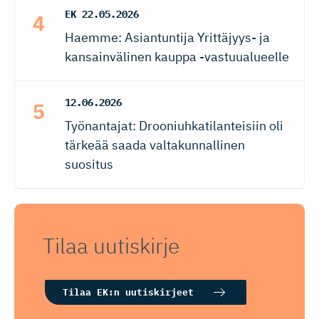
EK
22.05.2026
Haemme: Asiantuntija Yrittäjyys- ja
kansainvälinen kauppa -vastuualueelle
12.06.2026
Työnantajat: Drooniuhkatilanteisiin oli
tärkeää saada valtakunnallinen
suositus
Tilaa uutiskirje
Tilaa EK:n uutiskirjeet