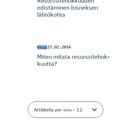
Resurssite­hok­kuuden
edistäminen bisneksen
lähtökohta
17.02.2014
Blogi
Miten mitata resurssite­hok­
kuutta?