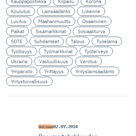
Kauppapolitiikka
Kilpailu
Korona
Koulutus
Lainsäädäntö
Liikenne
Luvitus
Maahanmuutto
Osaaminen
Palkat
Sisämarkkinat
Sosiaaliturva
SOTE
Suhdanteet
Talous
Työelämä
Työllisyys
Työmarkkinat
Työterveys
Ukraina
Vastuullisuus
Verotus
Ympäristö
Yrittäjyys
Yrityslainsäädäntö
Yritysturvallisuus
02.07.2014
Uutinen