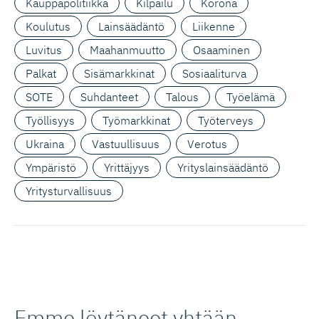
Kauppapolitiikka
Kilpailu
Korona
Koulutus
Lainsäädäntö
Liikenne
Luvitus
Maahanmuutto
Osaaminen
Palkat
Sisämarkkinat
Sosiaaliturva
SOTE
Suhdanteet
Talous
Työelämä
Työllisyys
Työmarkkinat
Työterveys
Ukraina
Vastuullisuus
Verotus
Ympäristö
Yrittäjyys
Yrityslainsäädäntö
Yritysturvallisuus
Emme löytäneet yhtään