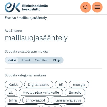
Etusivu
/
mallisuojasääntely
Avainsana
mallisuoja­sääntely
Suodata sisältötyypin mukaan
Kaikki
Uutiset
Tiedotteet
Blogit
Suodata kategorian mukaan
Kaikki
Digitalisaatio
EK
Energia
EU
Hyötytietoa yrityksille
Ilmasto
Infra
Innovaatiot
Kansainvälisyys