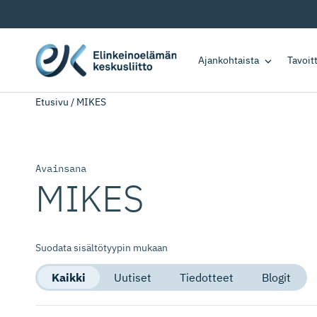
Ajankohtaista
Tavoi
Etusivu
/
MIKES
Avainsana
MIKES
Suodata sisältötyypin mukaan
Kaikki
Uutiset
Tiedotteet
Blogit