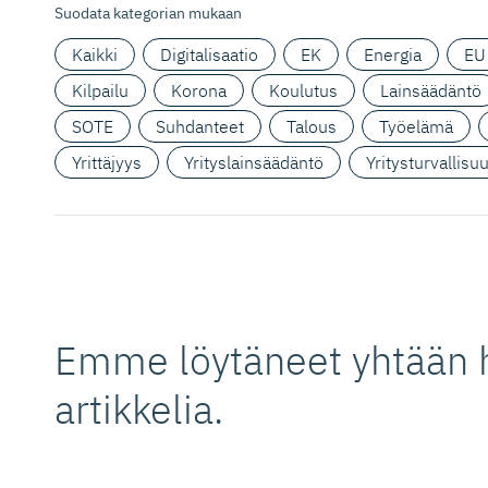
Suodata kategorian mukaan
Kaikki
Digitalisaatio
EK
Energia
EU
Kilpailu
Korona
Koulutus
Lainsäädäntö
SOTE
Suhdanteet
Talous
Työelämä
Yrittäjyys
Yrityslainsäädäntö
Yritysturvallisu
Emme löytäneet yhtään 
artikkelia.