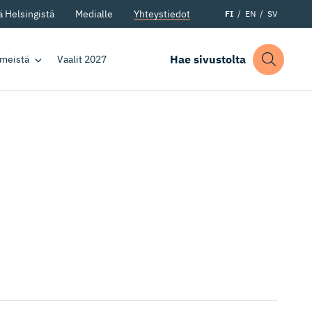
 Helsingistä
Medialle
Yhteystiedot
FI
EN
SV
Hae sivustolta
 meistä
Vaalit 2027