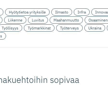
Hyötytietoa yrityksille
Ilmasto
Infra
Innovaa
Liikenne
Luvitus
Maahanmuutto
Osaaminen
Työllisyys
Työmarkkinat
Työterveys
Ukraina
us
hakuehtoihin sopivaa