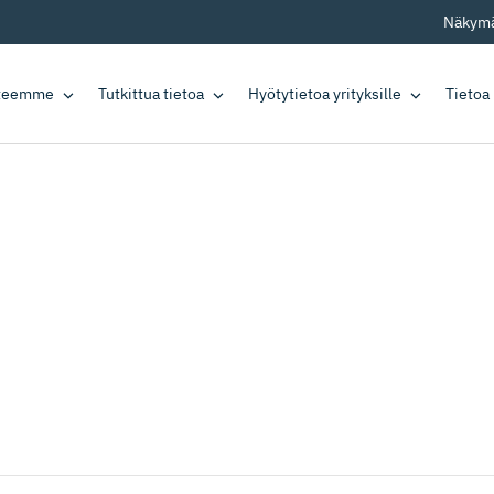
Näkymä
tteemme
Tutkittua tietoa
Hyötytietoa yrityksille
Tietoa