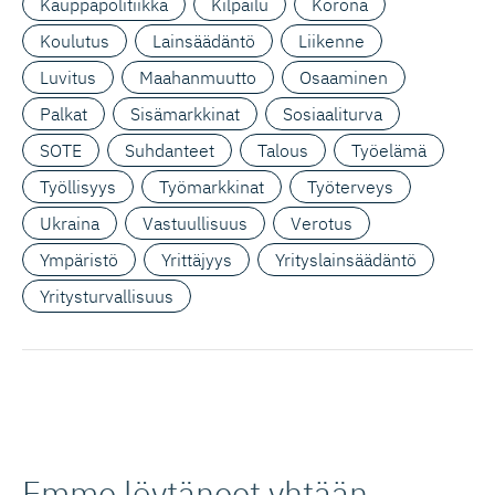
Kauppapolitiikka
Kilpailu
Korona
Koulutus
Lainsäädäntö
Liikenne
Luvitus
Maahanmuutto
Osaaminen
Palkat
Sisämarkkinat
Sosiaaliturva
SOTE
Suhdanteet
Talous
Työelämä
Työllisyys
Työmarkkinat
Työterveys
Ukraina
Vastuullisuus
Verotus
Ympäristö
Yrittäjyys
Yrityslainsäädäntö
Yritysturvallisuus
Emme löytäneet yhtään