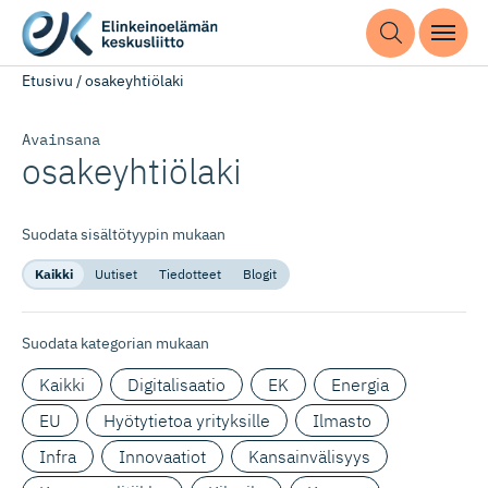
Etusivu
/
osakeyhtiölaki
Avainsana
osakeyhtiölaki
Suodata sisältötyypin mukaan
Kaikki
Uutiset
Tiedotteet
Blogit
Suodata kategorian mukaan
Kaikki
Digitalisaatio
EK
Energia
EU
Hyötytietoa yrityksille
Ilmasto
Infra
Innovaatiot
Kansainvälisyys