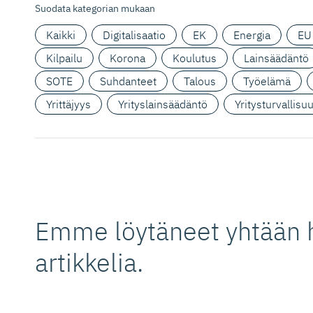
Suodata kategorian mukaan
Kaikki
Digitalisaatio
EK
Energia
EU
Kilpailu
Korona
Koulutus
Lainsäädäntö
SOTE
Suhdanteet
Talous
Työelämä
Yrittäjyys
Yrityslainsäädäntö
Yritysturvallisu
Emme löytäneet yhtään 
artikkelia.