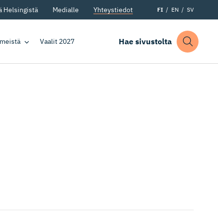
 Helsingistä
Medialle
Yhteystiedot
FI
EN
SV
Hae sivustolta
 meistä
Vaalit 2027