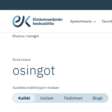
Ajankohtaista
Tavoi
Etusivu
/
osingot
Avainsana
osingot
Suodata sisältötyypin mukaan
Kaikki
Uutiset
Tiedotteet
Blogit