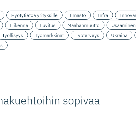
Hyötytietoa yrityksille
Ilmasto
Infra
Innovaa
Liikenne
Luvitus
Maahanmuutto
Osaaminen
Työllisyys
Työmarkkinat
Työterveys
Ukraina
us
hakuehtoihin sopivaa