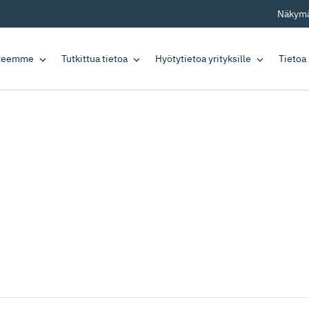
Näkymä
tteemme
Tutkittua tietoa
Hyötytietoa yrityksille
Tietoa