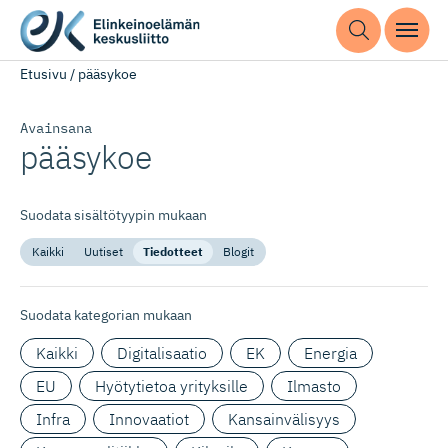
Etusivu
/
pääsykoe
Avainsana
pääsykoe
Suodata sisältötyypin mukaan
Kaikki
Uutiset
Tiedotteet
Blogit
Suodata kategorian mukaan
Kaikki
Digitalisaatio
EK
Energia
EU
Hyötytietoa yrityksille
Ilmasto
Infra
Innovaatiot
Kansainvälisyys