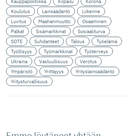
Kauppapolitiikka
Kilpailu
Korona
Koulutus
Lainsäädäntö
Liikenne
Luvitus
Maahanmuutto
Osaaminen
Palkat
Sisämarkkinat
Sosiaaliturva
SOTE
Suhdanteet
Talous
Työelämä
Työllisyys
Työmarkkinat
Työterveys
Ukraina
Vastuullisuus
Verotus
Ympäristö
Yrittäjyys
Yrityslainsäädäntö
Yritysturvallisuus
Emme löytäneet yhtään