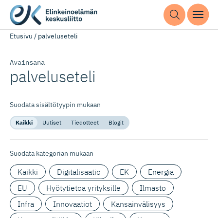
Etusivu
/
palveluseteli
Avainsana
palveluseteli
Suodata sisältötyypin mukaan
Kaikki
Uutiset
Tiedotteet
Blogit
Suodata kategorian mukaan
Kaikki
Digitalisaatio
EK
Energia
EU
Hyötytietoa yrityksille
Ilmasto
Infra
Innovaatiot
Kansainvälisyys