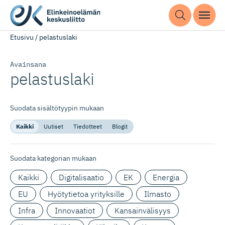
Etusivu
/
pelastuslaki
Avainsana
pelastuslaki
Suodata sisältötyypin mukaan
Kaikki
Uutiset
Tiedotteet
Blogit
Suodata kategorian mukaan
Kaikki
Digitalisaatio
EK
Energia
EU
Hyötytietoa yrityksille
Ilmasto
Infra
Innovaatiot
Kansainvälisyys