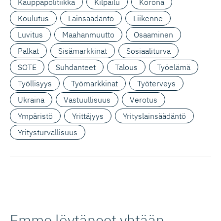
Kauppapolitiikka
Kilpailu
Korona
Koulutus
Lainsäädäntö
Liikenne
Luvitus
Maahanmuutto
Osaaminen
Palkat
Sisämarkkinat
Sosiaaliturva
SOTE
Suhdanteet
Talous
Työelämä
Työllisyys
Työmarkkinat
Työterveys
Ukraina
Vastuullisuus
Verotus
Ympäristö
Yrittäjyys
Yrityslainsäädäntö
Yritysturvallisuus
Emme löytäneet yhtään