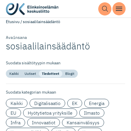
Etusivu
/
sosiaalilainsäädäntö
Avainsana
sosiaalilain­säädäntö
Suodata sisältötyypin mukaan
Kaikki
Uutiset
Tiedotteet
Blogit
Suodata kategorian mukaan
Kaikki
Digitalisaatio
EK
Energia
EU
Hyötytietoa yrityksille
Ilmasto
Infra
Innovaatiot
Kansainvälisyys