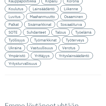
Kauppapolitiikka
Kilpailu
Korona
Koulutus
Lainsäädäntö
Liikenne
Luvitus
Maahanmuutto
Osaaminen
Palkat
Sisämarkkinat
Sosiaaliturva
SOTE
Suhdanteet
Talous
Työelämä
Työllisyys
Työmarkkinat
Työterveys
Ukraina
Vastuullisuus
Verotus
Ympäristö
Yrittäjyys
Yrityslainsäädäntö
Yritysturvallisuus
Emme löytäneet yhtään