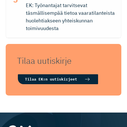
EK: Työnantajat tarvitsevat
täsmällisempää tietoa vaaratilanteista
huolehtiakseen yhteiskunnan
toimivuudesta
Tilaa uutiskirje
Tilaa EK:n uutiskirjeet