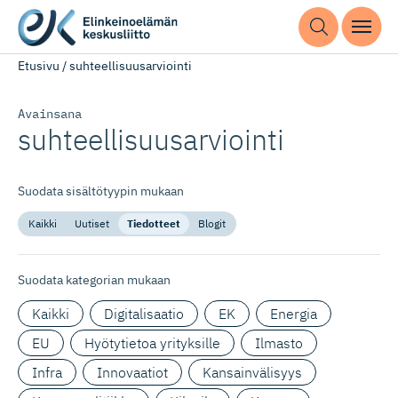
Etusivu
/
suhteellisuusarviointi
Avainsana
suhteelli­suu­sar­viointi
Suodata sisältötyypin mukaan
Kaikki
Uutiset
Tiedotteet
Blogit
Suodata kategorian mukaan
Kaikki
Digitalisaatio
EK
Energia
EU
Hyötytietoa yrityksille
Ilmasto
Infra
Innovaatiot
Kansainvälisyys