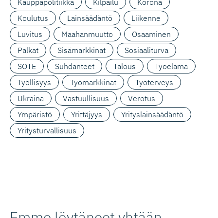
Kauppapolitiikka
Kilpailu
Korona
Koulutus
Lainsäädäntö
Liikenne
Luvitus
Maahanmuutto
Osaaminen
Palkat
Sisämarkkinat
Sosiaaliturva
SOTE
Suhdanteet
Talous
Työelämä
Työllisyys
Työmarkkinat
Työterveys
Ukraina
Vastuullisuus
Verotus
Ympäristö
Yrittäjyys
Yrityslainsäädäntö
Yritysturvallisuus
Emme löytäneet yhtään