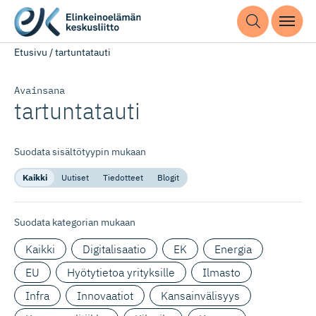
Etusivu
/
tartuntatauti
Avainsana
tartuntatauti
Suodata sisältötyypin mukaan
Kaikki
Uutiset
Tiedotteet
Blogit
Suodata kategorian mukaan
Kaikki
Digitalisaatio
EK
Energia
EU
Hyötytietoa yrityksille
Ilmasto
Infra
Innovaatiot
Kansainvälisyys