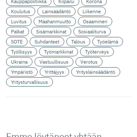
Kauppapolitiikka
Kilpailu
Korona
Koulutus
Lainsäädäntö
Liikenne
Luvitus
Maahanmuutto
Osaaminen
Palkat
Sisämarkkinat
Sosiaaliturva
SOTE
Suhdanteet
Talous
Työelämä
Työllisyys
Työmarkkinat
Työterveys
Ukraina
Vastuullisuus
Verotus
Ympäristö
Yrittäjyys
Yrityslainsäädäntö
Yritysturvallisuus
Emme löytäneet yhtään