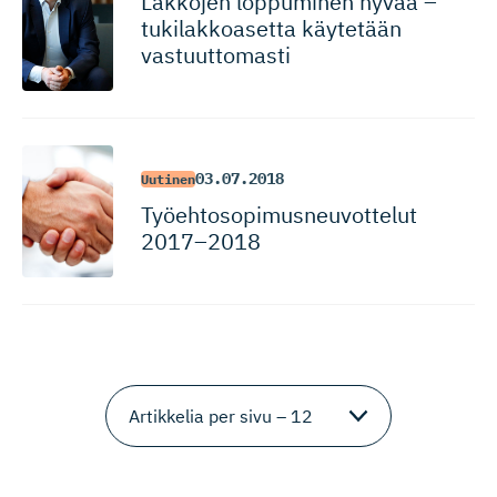
Lakkojen loppuminen hyvää –
tukilakkoasetta käytetään
vastuuttomasti
03.07.2018
Uutinen
Työehtoso­pi­mus­neu­vottelut
2017–2018