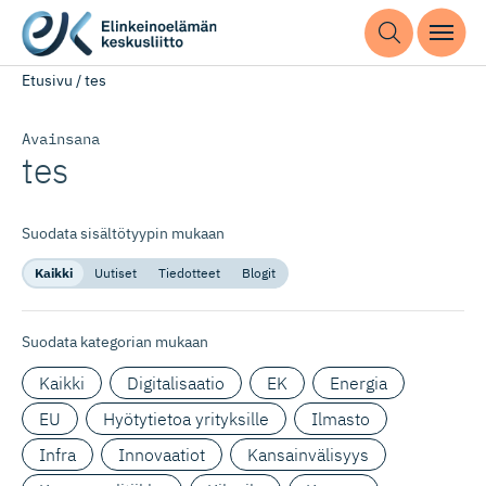
Etusivu
/
tes
Avainsana
tes
Suodata sisältötyypin mukaan
Kaikki
Uutiset
Tiedotteet
Blogit
Suodata kategorian mukaan
Kaikki
Digitalisaatio
EK
Energia
EU
Hyötytietoa yrityksille
Ilmasto
Infra
Innovaatiot
Kansainvälisyys