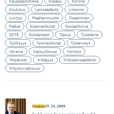
Kauppapolitiikka
Kilpailu
Korona
Koulutus
Lainsäädäntö
Liikenne
Luvitus
Maahanmuutto
Osaaminen
Palkat
Sisämarkkinat
Sosiaaliturva
SOTE
Suhdanteet
Talous
Työelämä
Työllisyys
Työmarkkinat
Työterveys
Ukraina
Vastuullisuus
Verotus
Ympäristö
Yrittäjyys
Yrityslainsäädäntö
Yritysturvallisuus
27.11.2019
Tiedote