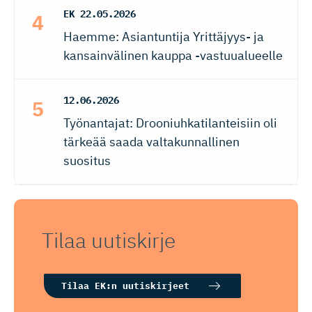
EK
22.05.2026
Haemme: Asiantuntija Yrittäjyys- ja
kansainvälinen kauppa -vastuualueelle
12.06.2026
Työnantajat: Drooniuhkatilanteisiin oli
tärkeää saada valtakunnallinen
suositus
Tilaa uutiskirje
Tilaa EK:n uutiskirjeet