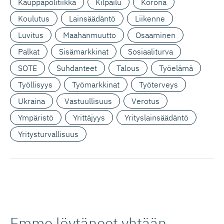
Kauppapolitiikka
Kilpailu
Korona
Koulutus
Lainsäädäntö
Liikenne
Luvitus
Maahanmuutto
Osaaminen
Palkat
Sisämarkkinat
Sosiaaliturva
SOTE
Suhdanteet
Talous
Työelämä
Työllisyys
Työmarkkinat
Työterveys
Ukraina
Vastuullisuus
Verotus
Ympäristö
Yrittäjyys
Yrityslainsäädäntö
Yritysturvallisuus
Emme löytäneet yhtään