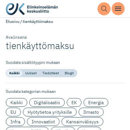
Etusivu
/
tienkäyttömaksu
Avainsana
tienkäyttömaksu
Suodata sisältötyypin mukaan
Kaikki
Uutiset
Tiedotteet
Blogit
Suodata kategorian mukaan
Kaikki
Digitalisaatio
EK
Energia
EU
Hyötytietoa yrityksille
Ilmasto
Infra
Innovaatiot
Kansainvälisyys