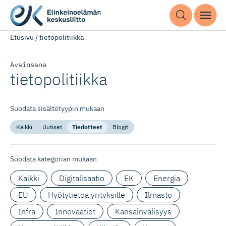
Etusivu
/
tietopolitiikka
Avainsana
tietopolitiikka
Suodata sisältötyypin mukaan
Kaikki
Uutiset
Tiedotteet
Blogit
Suodata kategorian mukaan
Kaikki
Digitalisaatio
EK
Energia
EU
Hyötytietoa yrityksille
Ilmasto
Infra
Innovaatiot
Kansainvälisyys