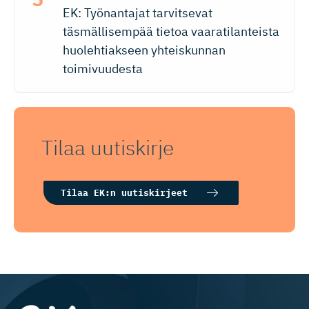
EK: Työnantajat tarvitsevat
täsmällisempää tietoa vaaratilanteista
huolehtiakseen yhteiskunnan
toimivuudesta
Tilaa uutiskirje
Tilaa EK:n uutiskirjeet