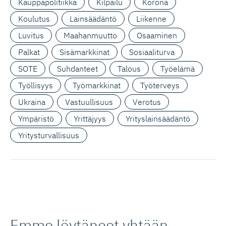
Kauppapolitiikka
Kilpailu
Korona
Koulutus
Lainsäädäntö
Liikenne
Luvitus
Maahanmuutto
Osaaminen
Palkat
Sisämarkkinat
Sosiaaliturva
SOTE
Suhdanteet
Talous
Työelämä
Työllisyys
Työmarkkinat
Työterveys
Ukraina
Vastuullisuus
Verotus
Ympäristö
Yrittäjyys
Yrityslainsäädäntö
Yritysturvallisuus
Emme löytäneet yhtään