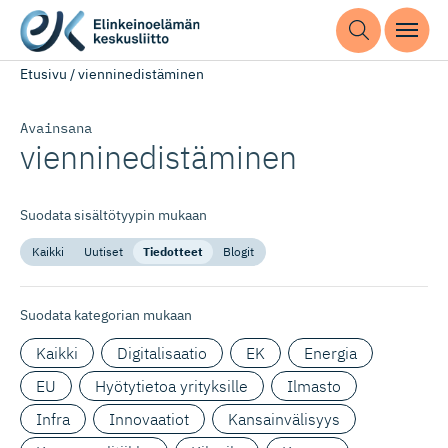
Etusivu
/
vienninedistäminen
Avainsana
vienninedis­täminen
Suodata sisältötyypin mukaan
Kaikki
Uutiset
Tiedotteet
Blogit
Suodata kategorian mukaan
Kaikki
Digitalisaatio
EK
Energia
EU
Hyötytietoa yrityksille
Ilmasto
Infra
Innovaatiot
Kansainvälisyys