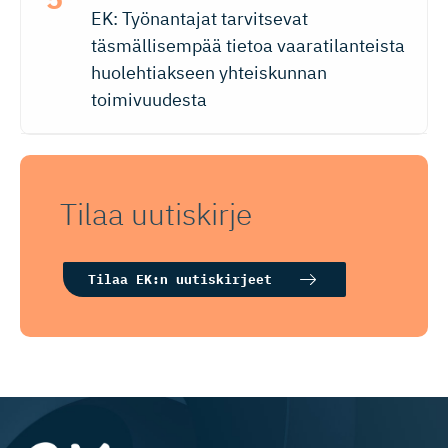
EK: Työnantajat tarvitsevat
täsmällisempää tietoa vaaratilanteista
huolehtiakseen yhteiskunnan
toimivuudesta
Tilaa uutiskirje
Tilaa EK:n uutiskirjeet