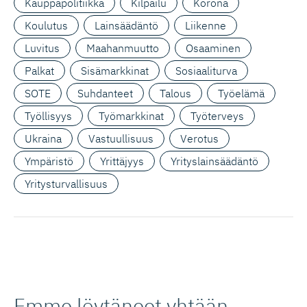
Kauppapolitiikka
Kilpailu
Korona
Koulutus
Lainsäädäntö
Liikenne
Luvitus
Maahanmuutto
Osaaminen
Palkat
Sisämarkkinat
Sosiaaliturva
SOTE
Suhdanteet
Talous
Työelämä
Työllisyys
Työmarkkinat
Työterveys
Ukraina
Vastuullisuus
Verotus
Ympäristö
Yrittäjyys
Yrityslainsäädäntö
Yritysturvallisuus
Emme löytäneet yhtään