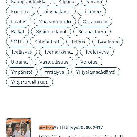
Kauppapolitiikka
Kilpailu
Korona
Koulutus
Lainsäädäntö
Liikenne
Luvitus
Maahanmuutto
Osaaminen
Palkat
Sisämarkkinat
Sosiaaliturva
SOTE
Suhdanteet
Talous
Työelämä
Työllisyys
Työmarkkinat
Työterveys
Ukraina
Vastuullisuus
Verotus
Ympäristö
Yrittäjyys
Yrityslainsäädäntö
Yritysturvallisuus
Yrittäjyys
20.09.2017
Uutinen