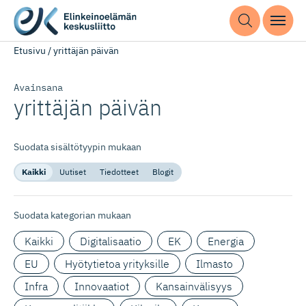
Etusivu
/
yrittäjän päivän
Avainsana
yrittäjän päivän
Suodata sisältötyypin mukaan
Kaikki
Uutiset
Tiedotteet
Blogit
Suodata kategorian mukaan
Kaikki
Digitalisaatio
EK
Energia
EU
Hyötytietoa yrityksille
Ilmasto
Infra
Innovaatiot
Kansainvälisyys