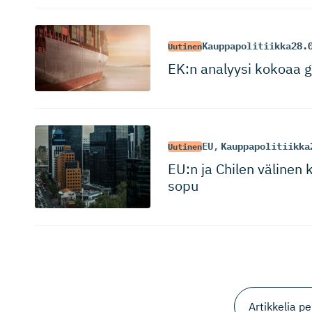
Kauppapolitiikka
28.
Uutinen
EK:n analyysi kokoaa g
EU
,
Kauppapolitiikka
Uutinen
EU:n ja Chilen väline
sopu