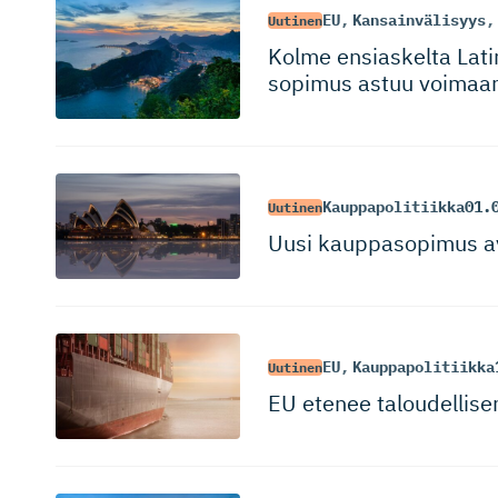
EU
,
Kansainvälisyys
,
Uutinen
Kolme ensiaskelta Lati
sopimus astuu voimaan
Kauppapolitiikka
01.
Uutinen
Uusi kauppasopimus ava
EU
,
Kauppapolitiikka
Uutinen
EU etenee taloudellisen