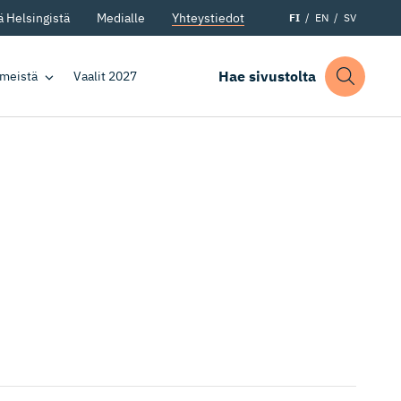
 Helsingistä
Medialle
Yhteystiedot
FI
EN
SV
Hae sivustolta
 meistä
Vaalit 2027