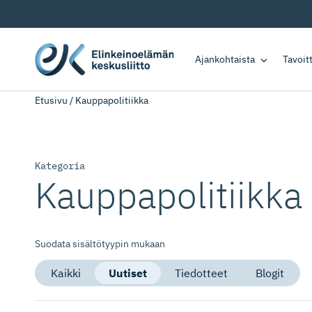
Ajankohtaista
Tavoi
Etusivu
/
Kauppapolitiikka
Kategoria
Kauppapolitiikka
Suodata sisältötyypin mukaan
Kaikki
Uutiset
Tiedotteet
Blogit