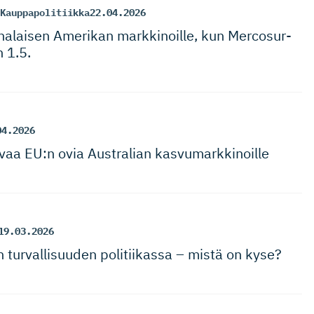
Kauppapolitiikka
22.04.2026
nalaisen Amerikan markkinoille, kun Mercosur-
 1.5.
04.2026
a EU:n ovia Australian kasvumark­kinoille
19.03.2026
 turvallisuuden politiikassa – mistä on kyse?