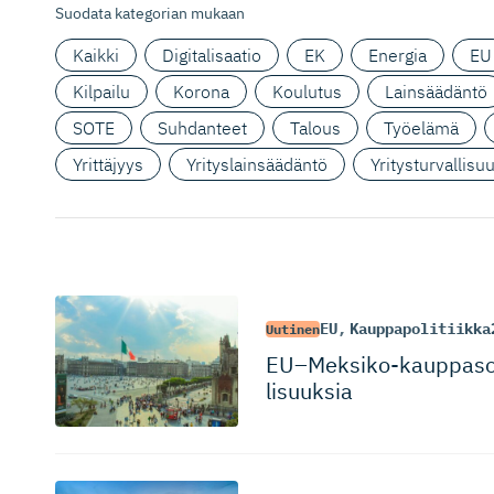
Suodata kategorian mukaan
Kaikki
Digitalisaatio
EK
Energia
EU
Kilpailu
Korona
Koulutus
Lainsäädäntö
SOTE
Suhdanteet
Talous
Työelämä
Yrittäjyys
Yrityslainsäädäntö
Yritysturvallisu
EU
,
Kauppapolitiikka
Uutinen
EU–Meksiko-kaup­pa­so
li­suuksia