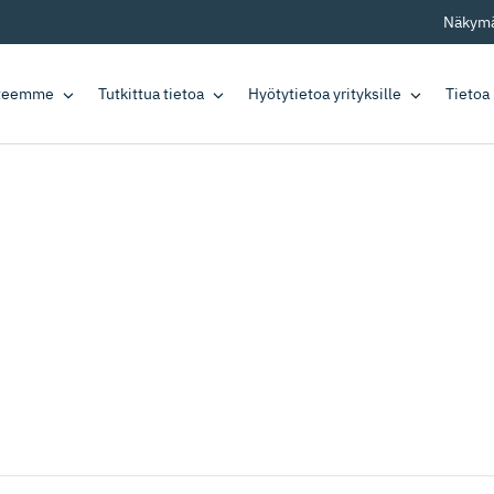
Näkymä
tteemme
Tutkittua tietoa
Hyötytietoa yrityksille
Tietoa