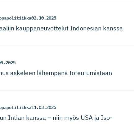
ppapolitiikka
02.10.2025
aaliin kauppaneu­vottelut Indonesian kanssa
09.2025
mus askeleen lähempänä toteutumistaan
ppapolitiikka
11.03.2025
n Intian kanssa – niin myös USA ja Iso-