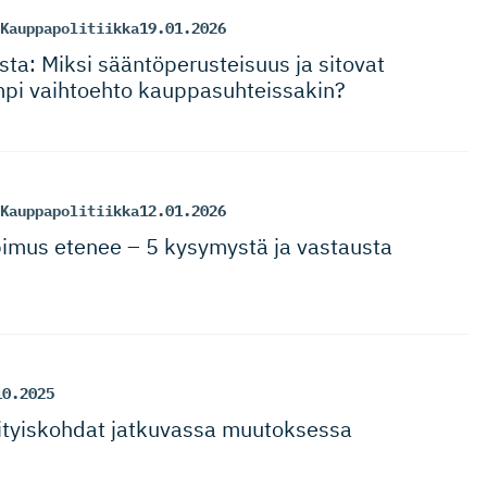
Kauppapolitiikka
19.01.2026
ta: Miksi sääntöperus­teisuus ja sitovat
pi vaihtoehto kauppasuh­teissakin?
Kauppapolitiikka
12.01.2026
imus etenee – 5 kysymystä ja vastausta
10.2025
sityiskohdat jatkuvassa muutoksessa