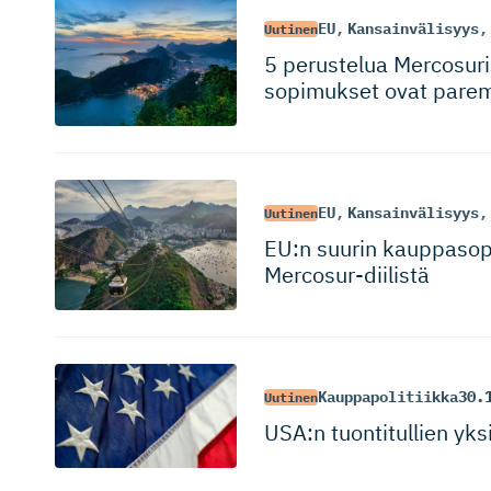
EU
,
Kansainvälisyys
,
Uutinen
5 perustelua Mercosuris
sopimukset ovat parem
EU
,
Kansainvälisyys
,
Uutinen
EU:n suurin kauppasop
Mercosur-diilistä
Kauppapolitiikka
30.
Uutinen
USA:n tuontitullien yk