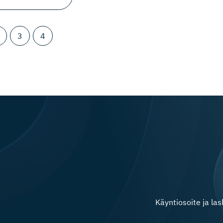
3
4
Käyntiosoite ja la