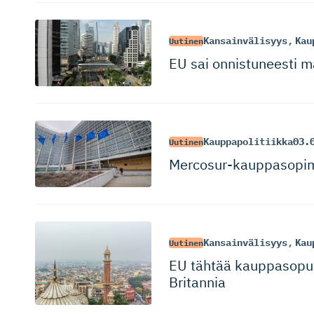
Kansainvälisyys
,
Kau
Uutinen
EU sai onnistuneesti m
Kauppapolitiikka
03.
Uutinen
Mercosur-kaup­pa­sopi
Kansainvälisyys
,
Kau
Uutinen
EU tähtää kauppasopuu
Britannia