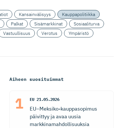
tiot
Kansainvälisyys
Kauppapolitiikka
Palkat
Sisämarkkinat
Sosiaaliturva
Vastuullisuus
Verotus
Ympäristö
Aiheen suosituimmat
EU
21.05.2026
EU–Meksiko-kauppasopimus
päivittyy ja avaa uusia
markkinamahdollisuuksia