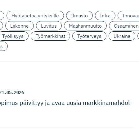
Hyötytietoa yrityksille
Ilmasto
Infra
Innovaa
Liikenne
Luvitus
Maahanmuutto
Osaaminen
Työllisyys
Työmarkkinat
Työterveys
Ukraina
us
21.05.2026
pimus päivittyy ja avaa uusia markkinamah­dol­