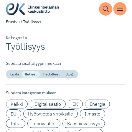
Etusivu
/
Työllisyys
Kategoria
Työllisyys
Suodata sisältötyypin mukaan
Kaikki
Uutiset
Tiedotteet
Blogit
Suodata kategorian mukaan
Kaikki
Digitalisaatio
EK
Energia
EU
Hyötytietoa yrityksille
Ilmasto
Infra
Innovaatiot
Kansainvälisyys