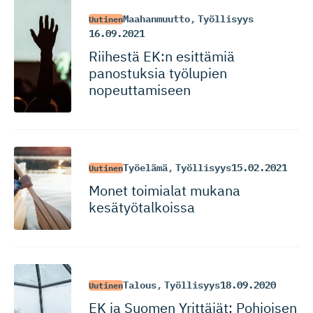
Maahanmuutto
,
Työllisyys
Uutinen
16.09.2021
Riihestä EK:n esittämiä
panostuksia työlupien
nopeuttamiseen
Työelämä
,
Työllisyys
15.02.2021
Uutinen
Monet toimialat mukana
kesätyötalkoissa
Talous
,
Työllisyys
18.09.2020
Uutinen
EK ja Suomen Yrittäjät: Pohjoisen