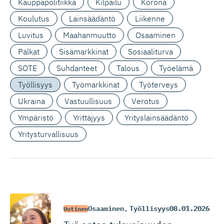
Kauppapolitiikka
Kilpailu
Korona
Koulutus
Lainsäädäntö
Liikenne
Luvitus
Maahanmuutto
Osaaminen
Palkat
Sisämarkkinat
Sosiaaliturva
SOTE
Suhdanteet
Talous
Työelämä
Työllisyys
Työmarkkinat
Työterveys
Ukraina
Vastuullisuus
Verotus
Ympäristö
Yrittäjyys
Yrityslainsäädäntö
Yritysturvallisuus
Osaaminen
,
Työllisyys
08.01.2026
Uutinen