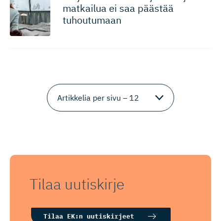
matkailua ei saa päästää
tuhoutumaan
Tilaa uutiskirje
Tilaa EK:n uutiskirjeet