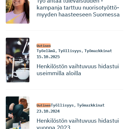
Työ antaa tulevaisuuden -
kampanja tarttuu nuorisotyöt­tö­
myyden haasteeseen Suomessa
Uutinen
Työelämä
,
Työllisyys
,
Työmarkkinat
15.10.2025
Henkilöstön vaihtuvuus hidastui
useimmilla aloilla
Työllisyys
,
Työmarkkinat
Uutinen
23.10.2024
Henkilöstön vaihtuvuus hidastui
vuonna 2023