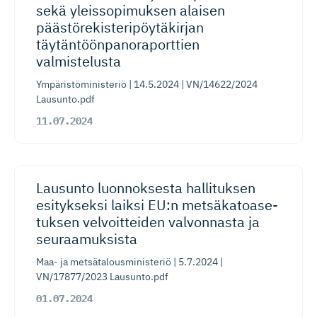
sekä yleissopi­muksen alaisen
päästörekis­te­ri­pöy­tä­kirjan
täytäntöön­pa­no­ra­porttien
valmistelusta
Ympäristöministeriö | 14.5.2024 | VN/14622/2024
Lausunto.pdf
11.07.2024
Lausunto luonnoksesta hallituksen
esitykseksi laiksi EU:n metsäkatoa­se­
tuksen velvoitteiden valvonnasta ja
seuraamuksista
Maa- ja metsätalousministeriö | 5.7.2024 |
VN/17877/2023 Lausunto.pdf
01.07.2024