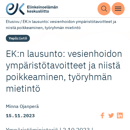
Etusivu
/
EK:n lausunto: vesienhoidon ympäristötavoitteet ja
niistä poikkeaminen, työryhmän mietintö
Ympäristö
EK:n lausunto: vesienhoidon
ympäristö­ta­voitteet ja niistä
poikkeaminen, työryhmän
mietintö
Minna Ojanperä
15.11.2023
Ympäristöministeriö | 2.10.2023 |