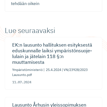
tehdään oikein
Lue seuraavaksi
EK:n lausunto hallituksen esityksestä
eduskunnalle laiksi ympäristön­suo­je­
lulain ja jätelain 118 §:n
muuttamisesta
Ympäristöministeriö | 25.4.2024 | VN/23928/2023
Lausunto.pdf
11.07.2024
Lausunto Århusin yleissopi­muksen