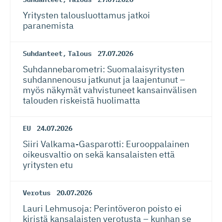
Yritysten talousluottamus jatkoi
paranemista
Suhdanteet
,
Talous
27.07.2026
Suhdanneba­ro­metri: Suomalaisy­ri­tysten
suhdannenousu jatkunut ja laajentunut –
myös näkymät vahvistuneet kansainvälisen
talouden riskeistä huolimatta
EU
24.07.2026
Siiri Valkama-Gas­pa­rotti: Eurooppalainen
oikeusvaltio on sekä kansalaisten että
yritysten etu
Verotus
20.07.2026
Lauri Lehmusoja: Perintöveron poisto ei
kiristä kansalaisten verotusta – kunhan se