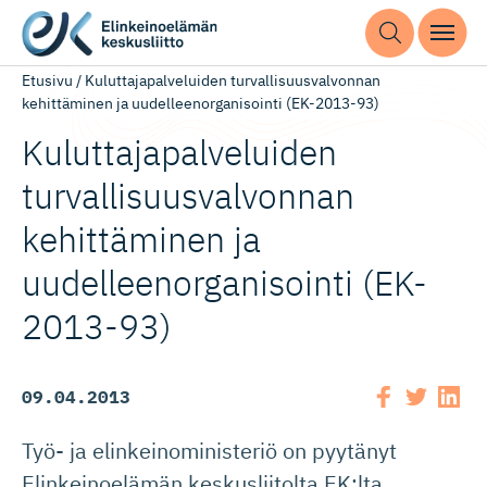
Etusivu
/
Kuluttajapalveluiden turvallisuusvalvonnan
kehittäminen ja uudelleenorganisointi (EK-2013-93)
Kuluttaja­pal­ve­luiden
turvallisuus­val­vonnan
kehittäminen ja
uudelleenor­ga­ni­sointi (EK-
2013-93)
09.04.2013
Työ- ja elinkeinoministeriö on pyytänyt
Elinkeinoelämän keskusliitolta EK:lta