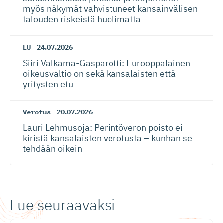
myös näkymät vahvistuneet kansainvälisen
talouden riskeistä huolimatta
EU
24.07.2026
Siiri Valkama-Gas­pa­rotti: Eurooppalainen
oikeusvaltio on sekä kansalaisten että
yritysten etu
Verotus
20.07.2026
Lauri Lehmusoja: Perintöveron poisto ei
kiristä kansalaisten verotusta – kunhan se
tehdään oikein
Lue seuraavaksi