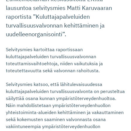
lausuntoa selvitysmies Matti Karuvaaran
raportista ”Kuluttajapalveluiden
turvallisuusvalvonnan kehittäminen ja
uudelleenorganisointi”.
Selvitysmies kartoittaa raportissaan
kuluttajapalveluiden turvallisuusvalvonnan
toteuttamisvaihtoehtoja, niiden vaikutuksia ja
toteutettavuutta sekä valvonnan rahoitusta.
Selvitysmies katsoo, että lähitulevaisuudessa
kuluttajapalveluiden turvallisuusvalvonta on perusteltua
säilyttää osana kunnan ympäristöterveydenhuoltoa.
Näin mahdollistetaan ympäristöterveydenhuollon
yhteistoiminta-alueiden kehittäminen ja vakauttaminen
sekä kokemusten saaminen valvonnasta osana
vakiintuneempia ympäristöterveydenhuollon