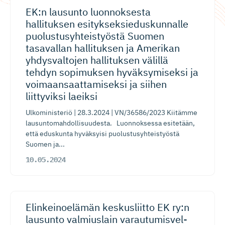
EK:n lausunto luonnoksesta
hallituksen esityksek­si​edus­kunnalle
puolustusyh­teis­työstä Suomen
tasavallan hallituksen ja Amerikan
yhdysvaltojen hallituksen välillä
tehdyn sopimuksen hyväksymiseksi ja
voimaansaat­ta­miseksi ja siihen
liittyviksi laeiksi
Ulkoministeriö | 28.3.2024 | VN/36586/2023 Kiitämme
lausuntomahdollisuudesta. Luonnoksessa esitetään,
että eduskunta hyväksyisi puolustusyhteistyöstä
Suomen ja...
10.05.2024
Elinkeinoelämän keskusliitto EK ry:n
lausunto valmiuslain varautumis­vel­