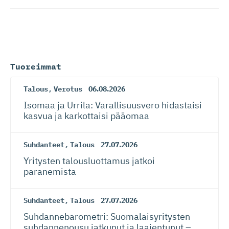
Tuoreimmat
Talous
,
Verotus
06.08.2026
Isomaa ja Urrila: Varallisuusvero hidastaisi
kasvua ja karkottaisi pääomaa
Suhdanteet
,
Talous
27.07.2026
Yritysten talousluottamus jatkoi
paranemista
Suhdanteet
,
Talous
27.07.2026
Suhdanneba­ro­metri: Suomalaisy­ri­tysten
suhdannenousu jatkunut ja laajentunut –