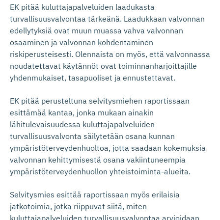
EK pitää kuluttajapalveluiden laadukasta
turvallisuusvalvontaa tärkeänä. Laadukkaan valvonnan
edellytyksiä ovat muun muassa vahva valvonnan
osaaminen ja valvonnan kohdentaminen
riskiperusteisesti. Olennaista on myös, että valvonnassa
noudatettavat käytännöt ovat toiminnanharjoittajille
yhdenmukaiset, tasapuoliset ja ennustettavat.
EK pitää perusteltuna selvitysmiehen raportissaan
esittämää kantaa, jonka mukaan ainakin
lähitulevaisuudessa kuluttajapalveluiden
turvallisuusvalvonta säilytetään osana kunnan
ympäristöterveydenhuoltoa, jotta saadaan kokemuksia
valvonnan kehittymisestä osana vakiintuneempia
ympäristöterveydenhuollon yhteistoiminta-alueita.
Selvitysmies esittää raportissaan myös erilaisia
jatkotoimia, jotka riippuvat siitä, miten
kuluttajapalveluiden turvallisuusvalvontaa arvioidaan