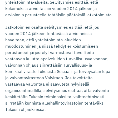
yhteistoiminta-alueita. Selvitysmies esittää, että
kokemuksia arvioitaisiin vuoden 2014 jälkeen ja
arvioinnin perusteella tehtäisiin päätöksiä jatkotoimista.
Jatkotoimien osalta selvitysmies esittää, että jos
vuoden 2014 jälkeen tehtävässä arvioinnissa
havaitaan, että yhteistoiminta-alueiden
muodostuminen ja niissä tehdyt erikoistumiseen
perustuneet järjestelyt varmistavat tavoitteita
vastaavan kuluttajapalveluiden turvallisuusvalvonnan,
valvonnan ohjaus siirrettäisiin Turvallisuus- ja
kemikaalivirasto Tukesista Sosiaali- ja terveysalan lupa-
ja valvontavirastoon Valviraan. Jos tavoitteita
vastaavaa valvontaa ei saavuteta nykyisellä
organisointimallilla, selvitysmies esittää, että valvonta
keskitetään Tukesin toiminnaksi tai vaihtoehtoisesti
siirretään kunnista aluehallintovirastojen tehtäväksi
Tukesin ohjauksessa.